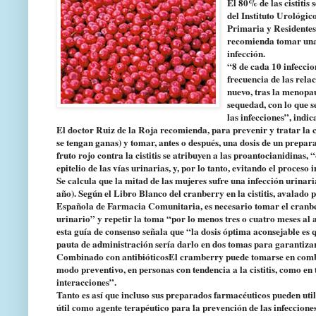
El 80% de las cistitis
del Instituto Urológi
Primaria y Residentes
recomienda tomar una 
infección.
“8 de cada 10 infeccio
frecuencia de las relac
nuevo, tras la menopau
sequedad, con lo que s
las infecciones”, indic
El doctor Ruiz de la Roja recomienda, para prevenir y tratar la ci
se tengan ganas) y tomar, antes o después, una dosis de un prepar
fruto rojo contra la cistitis se atribuyen a las proantocianidinas, 
epitelio de las vías urinarias, y, por lo tanto, evitando el proceso 
Se calcula que la mitad de las mujeres sufre una infección urinar
año). Según el Libro Blanco del cranberry en la cistitis, avalad
Española de Farmacia Comunitaria, es necesario tomar el cranber
urinario” y repetir la toma “por lo menos tres o cuatro meses al a
esta guía de consenso señala que “la dosis óptima aconsejable es 
pauta de administración sería darlo en dos tomas para garantiza
Combinado con antibióticosEl cramberry puede tomarse en combina
modo preventivo, en personas con tendencia a la cistitis, como en
interacciones”.
Tanto es así que incluso sus preparados farmacéuticos pueden uti
útil como agente terapéutico para la prevención de las infecciones 