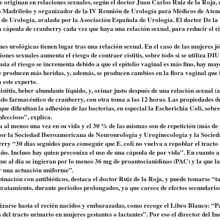
 se originan en relaciones sexuales, según el doctor Juan Carlos Ruiz de la Roja, 
co Madrileño y organizador de la IV Reunión de Urología para Médicos de Aten
 de Urología, avalada por la Asociación Española de Urología. El doctor De la
cápsula de cranberry cada vez que haya una relación sexual, para reducir el r
nes urológicas tienen lugar tras una relación sexual. En el caso de las mujeres j
iones sexuales aumenta el riesgo de contraer cistitis, sobre todo si se utiliza DIU
sia el riesgo se incrementa debido a que el epitelio vaginal es más fino, hay may
e producen más heridas, y, además, se producen cambios en la flora vaginal que
a este experto.
stitis, beber abundante líquido, y, orinar justo después de una relación sexual 
ado farmacéutico de cranberry, con otra toma a las 12 horas. Las propiedades de
“que dificultan la adhesión de las bacterias, en especial la Escherichia Coli, sobre
infeccioso”, explica.
ia al menos una vez en su vida y el 30 % de las mismas son de repetición (más de
o por la Sociedad Iberoamericana de Neurourología y Uroginecología y la Socie
ry “30 días seguidos para conseguir que E. coli no vuelva a repoblar el tracto
ño. Incluso hay quien preconiza el uso de una cápsula de por vida”. En cuanto a 
que al día se ingieran por lo menos 36 mg de proantocianidinas (PAC) y la que l
r una actuación uniforme”.
ción con antibióticos, destaca el doctor Ruiz de la Roja, y puede tomarse “t
 tratamiento, durante periodos prolongados, ya que carece de efectos secundario
lizarse hasta el recién nacidos y embarazadas, como recoge el Libro Blanco: “P
del tracto urinario en mujeres gestantes o lactantes”. Por eso el director del Ins