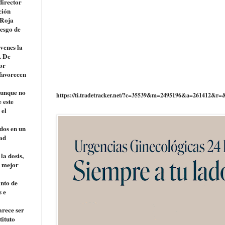
director
ción
 Roja
iesgo de
óvenes la
. De
or
 favorecen
(aunque no
https://ti.tradetracker.net/?c=35539&m=2495196&a=261412&r=
 este
 el
 dos en un
dad
la dosis,
a mejor
anto de
s e
arece ser
tituto