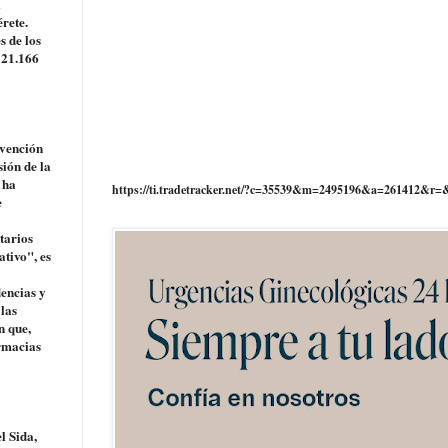
l
rete.
s de los
 21.166
evención
sión de la
 ha
https://ti.tradetracker.net/?c=35539&m=2495196&a=261412&r=
e
tarios
ativo", es
dencias y
 las
n que,
armacias
l Sida,