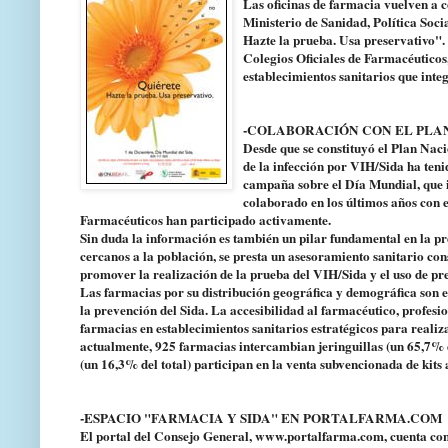
Las oficinas de farmacia vuelven a 
Ministerio de Sanidad, Política Soci
Hazte la prueba. Usa preservativo". 
Colegios Oficiales de Farmacéuticos,
establecimientos sanitarios que inte
-COLABORACIÓN CON EL PLAN
Desde que se constituyó el Plan Naci
de la infección por VIH/Sida ha teni
campaña sobre el Día Mundial, que i
colaborado en los últimos años con 
Farmacéuticos han participado activamente.
Sin duda la información es también un pilar fundamental en la pr
cercanos a la población, se presta un asesoramiento sanitario con
promover la realización de la prueba del VIH/Sida y el uso de pr
Las farmacias por su distribución geográfica y demográfica son e
la prevención del Sida. La accesibilidad al farmacéutico, profesio
farmacias en establecimientos sanitarios estratégicos para realiza
actualmente, 925 farmacias intercambian jeringuillas (un 65,7% d
(un 16,3% del total) participan en la venta subvencionada de kit
-ESPACIO "FARMACIA Y SIDA" EN PORTALFARMA.COM
El portal del Consejo General, www.portalfarma.com, cuenta con u