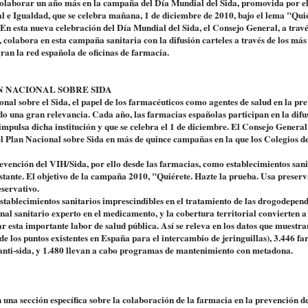
colaborar un año más en la campaña del Día Mundial del Sida, promovida por e
al e Igualdad, que se celebra mañana, 1 de diciembre de 2010, bajo el lema "Quié
En esta nueva celebración del Día Mundial del Sida, el Consejo General, a travé
 colabora en esta campaña sanitaria con la difusión carteles a través de los más
gran la red española de oficinas de farmacia.
 NACIONAL SOBRE SIDA
onal sobre el Sida, el papel de los farmacéuticos como agentes de salud en la pr
do una gran relevancia. Cada año, las farmacias españolas participan en la difu
mpulsa dicha institución y que se celebra el 1 de diciembre. El Consejo General
el Plan Nacional sobre Sida en más de quince campañas en la que los Colegios d
evención del VIH/Sida, por ello desde las farmacias, como establecimientos sani
stante. El objetivo de la campaña 2010, "Quiérete. Hazte la prueba. Usa preserv
eservativo.
stablecimientos sanitarios imprescindibles en el tratamiento de las drogodepen
nal sanitario experto en el medicamento, y la cobertura territorial convierten a
r esta importante labor de salud pública. Así se releva en los datos que muestra
e los puntos existentes en España para el intercambio de jeringuillas), 3.446 f
s anti-sida, y 1.480 llevan a cabo programas de mantenimiento con metadona.
na sección específica sobre la colaboración de la farmacia en la prevención de