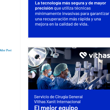
lder Post