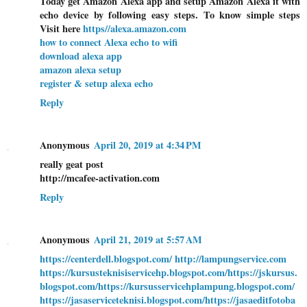
Today get Amazon Alexa app and setup Amazon Alexa it with
echo device by following easy steps. To know simple steps
Visit here
https//alexa.amazon.com
how to connect Alexa echo to wifi
download alexa app
amazon alexa setup
register & setup alexa echo
Reply
Anonymous
April 20, 2019 at 4:34 PM
really geat post
http://mcafee-activation.com
Reply
Anonymous
April 21, 2019 at 5:57 AM
https://centerdell.blogspot.com/
http://lampungservice.com
https://kursusteknisiservicehp.blogspot.com/
https://jskursus.
blogspot.com/
https://kursusservicehplampung.blogspot.com/
https://jasaserviceteknisi.blogspot.com/
https://jasaeditfotoba