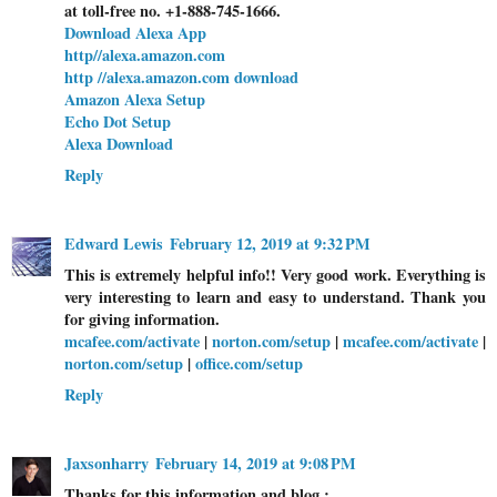
at toll-free no. +1-888-745-1666.
Download Alexa App
http//alexa.amazon.com
http //alexa.amazon.com download
Amazon Alexa Setup
Echo Dot Setup
Alexa Download
Reply
Edward Lewis
February 12, 2019 at 9:32 PM
This is extremely helpful info!! Very good work. Everything is
very interesting to learn and easy to understand. Thank you
for giving information.
mcafee.com/activate
|
norton.com/setup
|
mcafee.com/activate
|
norton.com/setup
|
office.com/setup
Reply
Jaxsonharry
February 14, 2019 at 9:08 PM
Thanks for this information and blog :