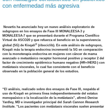
con enfermedad más agresiva
Novartis ha anunciado hoy un nuevo análisis exploratorio de
subgrupos en los ensayos de Fase III MONALEESA-3 y
MONALEESA-7 que se presentará durante el Programa Científico
Virtual de ASCO20 y que refuerza el beneficio en la supervivencia
®
global (SG) de Kisqali
(ribociclib). En este análisis de subgrupos,
Kisqali más la terapia endocrina incrementó la SG en comparación
con la monoterapia endocrina en mujeres con cáncer de mama
avanzado o metastásico receptor hormonal positivo y receptor 2 del
factor de crecimiento epidérmico humano negativo (HR+/HER2-) con
metástasis viscerales, lo cual fue consistente con el beneficio
observado en la población general de los estudios.
“El análisis, realizado sobre dos ensayos de Fase III, respalda el
uso de Kisqali en primera línea independientemente del estatus
menopaúsico o la localización de la metástasis”, afirmó Denise
Yardley, MD e investigador principal del
Sarah Cannon Research
Institute
. “Los pacientes con metástasis viscerales suelen presentar