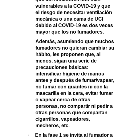
vulnerables a la COVID-19 y que
el riesgo de necesitar ventilación
mecánica o una cama de UCI
debido al COVID-19 es dos veces
mayor que los no fumadores.
Además, asumiendo que muchos
fumadores no quieran cambiar su
hábito, les proponen que, al
menos, sigan una serie de
precauciones básicas:
intensificar
higiene de manos
antes y después de fumar/vapear
,
no fumar
con guantes ni con la
mascarilla en la cara
,
evita
r
fumar
o vapear cerca de otras
personas
, n
o compart
ir
ni p
edir
a
otras personas que compartan
cigarrillos, vapeadores,
mecheros, etc.
·
En la
fase 1
se invita al fumador a