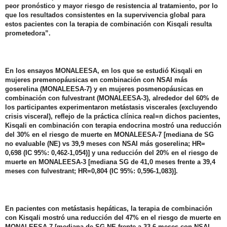
peor pronóstico y mayor riesgo de resistencia al tratamiento, por lo
que los resultados consistentes en la supervivencia global para
estos pacientes con la terapia de combinación con Kisqali resulta
prometedora”.
En los ensayos MONALEESA, en los que se estudió Kisqali en
mujeres premenopáusicas en combinación con NSAI más
goserelina (MONALEESA-7) y en mujeres posmenopáusicas en
combinación con fulvestrant (MONALEESA-3), alrededor del 60% de
los participantes experimentaron metástasis viscerales (excluyendo
crisis visceral), reflejo de la práctica clínica real=n dichos pacientes,
Kisqali en combinación con terapia endocrina mostró una reducción
del 30% en el riesgo de muerte en MONALEESA-7 [mediana de SG
no evaluable (NE) vs 39,9 meses con NSAI más goserelina; HR=
0,698 (IC 95%: 0,462-1,054)] y una reducción del 20% en el riesgo de
muerte en MONALEESA-3 [mediana SG de 41,0 meses frente a 39,4
meses con fulvestrant; HR=0,804 (IC 95%: 0,596-1,083)].
En pacientes con metástasis hepáticas, la terapia de combinación
con Kisqali mostró una reducción del 47% en el riesgo de muerte en
MONALEESA-7 [mediana de SG NE frente a 33,6 meses con NSAI