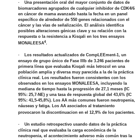
·
Una presentación oral del mayor conjunto de datos de
biomarcadores agrupados de cualquier inhibidor de CDK4/6
en cáncer de mama avanzado hasta la fecha en un panel
específico de alrededor de 550 genes relacionados con el
cáncer y las vías de señalización. El análisis identifica
posibles alteraciones génicas clave y su relación con la
respuesta o la resistencia a Kisqali en los tres ensayos
4
MONALEESA
.
·
Los resultados actualizados de CompLEEment-1, un
ensayo de grupo único de Fase IIIb de 3.246 pacientes de
primera línea que evaluaba Kisqali más letrozol en una
población amplia y diversa muy parecida a la de la práctica
clínica real. Los resultados fueron consistentes con los
observados en los ensayos MONALEESA, incluyendo la
mediana de tiempo hasta la progresión de 27,1 meses (IC
95%: 25,7-NE) y una tasa de respuesta global del 43,6% (IC
95%: 41,5-45,8%). Los AA más comunes fueron neutropenia,
náuseas y fatiga. Los AA asociados al tratamiento
provocaron la discontinuacion en el 12,9% de los pacientes.
·
Un estudio retrospectivo usando datos de la práctica
clínica real que evaluaba la carga económica de la
neutropenia, el acontecimiento adverso más común tras la