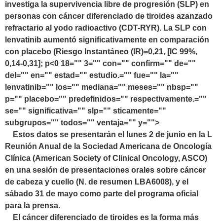
investiga la supervivencia libre de progresión (SLP) en
personas con cáncer diferenciado de tiroides azanzado
refractario al yodo radioactivo (CDT-RYR). La SLP con
lenvatinib aumentó significativamente en comparación
con placebo (Riesgo Instantáneo (IR)=0,21, [IC 99%,
0,14-0,31]; p<0 18="" 3="" con="" confirm="" de=""
del="" en="" estad="" estudio.="" fue="" la=""
lenvatinib="" los="" mediana="" meses="" nbsp=""
p="" placebo="" predefinidos="" respectivamente.=""
se="" significativa="" slp="" sticamente=""
subgrupos="" todos="" ventaja="" y="">
Estos datos se presentarán el lunes 2 de junio en la L
Reunión Anual de la Sociedad Americana de Oncología
Clínica (American Society of Clinical Oncology, ASCO)
en una sesión de presentaciones orales sobre cáncer
de cabeza y cuello (N. de resumen LBA6008), y el
sábado 31 de mayo como parte del programa oficial
para la prensa.
El cáncer diferenciado de tiroides es la forma más