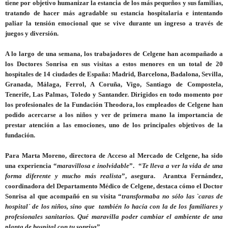
tiene por objetivo humanizar la estancia de los más pequeños y sus familias,
tratando de hacer más agradable su estancia hospitalaria e intentando
paliar la tensión emocional que se vive durante un ingreso a través de
juegos y diversión.
A lo largo de una semana, los trabajadores de Celgene han acompañado a
los Doctores Sonrisa en sus visitas a estos menores en un total de 20
hospitales de 14 ciudades de España: Madrid, Barcelona, Badalona, Sevilla,
Granada, Málaga, Ferrol, A Coruña, Vigo, Santiago de Compostela,
Tenerife, Las Palmas, Toledo y Santander. Dirigidos en todo momento por
los profesionales de la Fundación Theodora, los empleados de Celgene han
podido acercarse a los niños y ver de primera mano la importancia de
prestar atención a las emociones, uno de los principales objetivos de la
fundación.
Para
Marta Moreno,
directora de Acceso al Mercado de Celgene, ha sido
una experiencia “
maravillosa e inolvidable
”. “
Te lleva a ver la vida de una
forma diferente y mucho más realista
”, asegura.
Arantxa Fernández
,
coordinadora del Departamento Médico de Celgene, destaca cómo el Doctor
Sonrisa al que acompañó en su visita “
transformaba no sólo las `caras de
hospital´ de los niños, sino que también lo hacía con la de los familiares y
profesionales sanitarios. Qué maravilla poder cambiar el ambiente de una
planta de hospital con tu sonrisa
”.