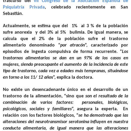
trascurso del
VII Congreso de la Asociación Española de
Psiquiatría Privada
, celebrado recientemente en San
Sebastián.
Actualmente, se estima que del 1% al 3 % de la población
sufre anorexia y del 3% al 5% bulimia. De igual manera, se
calcula que el 2% de la población sufre el trastorno
alimentario denominado “
por atracón
”, caracterizado por
episodios de ingesta compulsiva de forma recurrente. “
Los
trastornos alimentarios se dan en un 97% de los casos en
mujeres, siendo preocupante el aumento de la incidencia de este
tipo de trastorno, cada vez a edades más tempranas, situándose
en torno a los 11/ 12 año
s”, explica la doctora.
No existe un desencadenante único en el desarrollo de un
trastorno de la alimentación, “sino que
son el resultado de la
combinación de varios factores: personales, biológicos,
psicológicos, sociales y familiares
”, asegura la experta. En
relación con los factores biológicos, “
se ha demostrado que las
alteraciones del neurotransmisor serotonina influyen en nuestra
conducta alimentaria, de igual manera que las alteraciones