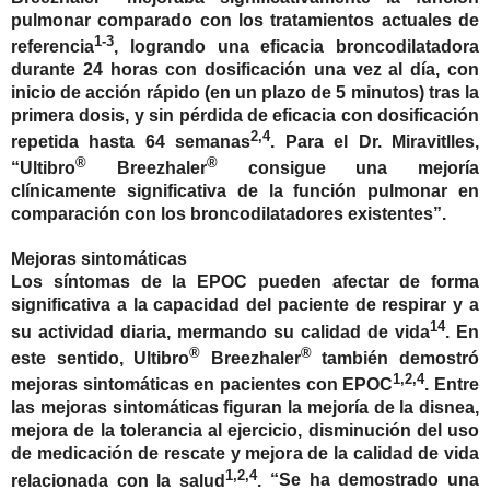
pulmonar comparado con los tratamientos actuales de
1-3
referencia
, logrando una eficacia broncodilatadora
durante 24 horas con dosificación una vez al día, con
inicio de acción rápido (en un plazo de 5 minutos) tras la
primera dosis, y sin pérdida de eficacia con dosificación
2,4
repetida hasta 64 semanas
. Para el Dr. Miravitlles,
®
®
“
Ultibro
Breezhaler
consigue una mejoría
clínicamente significativa de la función pulmonar en
comparación con los broncodilatadores existentes”.
Mejoras sintomáticas
Los síntomas de la EPOC pueden afectar de forma
significativa a la capacidad del paciente de respirar y a
14
su actividad diaria, mermando su calidad de vida
. En
®
®
este sentido, Ultibro
Breezhaler
también demostró
1,2,4
mejoras sintomáticas en pacientes con EPOC
. Entre
las mejoras sintomáticas figuran la mejoría de la disnea,
mejora de la tolerancia al ejercicio, disminución del uso
de medicación de rescate y mejora de la calidad de vida
1,2,4
relacionada con la salud
.
“Se ha demostrado una