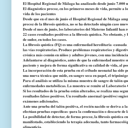
El Hospital Regional de Málaga ha analizado desde junio 7.000 mue
El diagnóstico precoz, en los primeros meses de vida, permite a l
vida de los pacientes
Desde que en el mes de junio el Hospital Regional de Málaga ampl
precoz de la fibrosis quística, no se ha detectado ningún caso nue
Desde el mes de junio, los laboratorios del Materno Infantil han 
22 casos resultados positivos a la fibrosis quística. No obstante, y
de sudor, en todos los casos.
La fibrosis quística (FQ) es una enfermedad hereditaria -causad
las vías respiratorias. Produce problemas respiratorios y digest
crónica más común en niños y adultos jóvenes, con una incidenci
Adelantarse al diagnóstico, antes de que la enfermedad muestre s
paciente y mejora de forma significativa su calidad de vida, al p
La incorporación de esta prueba en el cribado neonatal ha sido p
una nueva técnica que mide, en sangre seca en papel, el tripsinó
Para el análisis se utiliza la misma muestra de sangre de talón qu
enfermedades metabólicas. La muestra se remite al Laboratorio Cl
Si los resultados de la prueba están alterados, se realiza una seg
resultados falsos positivos. Un resultado anormal (positivo) sugie
exámenes adicionales.
Ante una prueba del talón positiva, el recién nacido se deriva a l
efectúan pruebas específicas -para la confirmación o descarte de l
La posibilidad de detectar, de forma precoz, la fibrosis quística e
manifestado, estableciendo la terapia adecuada, tanto farmacológ
alimenticia.