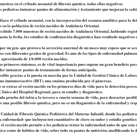
stras en el cribado neonatal de fibrosis quística, todas ellas negativas
os pediatras instaurar pautas de alimentación y tratamiento que mejoran la cali
iara el cribado neonatal, con la incorporación del examen analítico para la de
vo en la población de recién nacidos de Andalucía Oriental.
recibido 7.000 muestras de recién nacidos de Andalucía Oriental, habiendo regis
 hasta la fecha, los estudios de confirmación diagnóstica han resultado negativos e
a por un gen- que provoca la secreción anormal de un moco muy espeso que se a
ivos con diferentes grados de gravedad. Es uno de los tipos de enfermedad pulmo
a aproximada de 1/6.000 recién nacidos.
us primeros síntomas, es de vital importancia pues supone un gran beneficio para
oder instaurar pautas de tratamiento de forma anticipada.
osible gracias a la puesta en marcha por la Unidad de Gestión Clínica de Labor
geno inmunoreactivo (IRT), una enzima producida por el páncreas.
e se extrae al recién nacido en los primeros días de vida para la detección preco
ínico del Hospital Regional, para su estudio y diagnóstico.
unda prueba del talón a la tercera o cuarta semana de vida, para descartar posibl
re una posible fibrosis quística, pero no es un diagnóstico de la enfermedad y req
a Unidad de Fibrosis Quística Pediátrica del Materno Infantil, donde los pediatra
a enfermedad- que incluyen test cuantitativo de cloro en sudor y estudio genético
n el recién nacido permite a los pediatras tratar la enfermedad antes de que esta 
ica como de hábitos de vida, sobre todo en pautas de nutrición, modificando la d