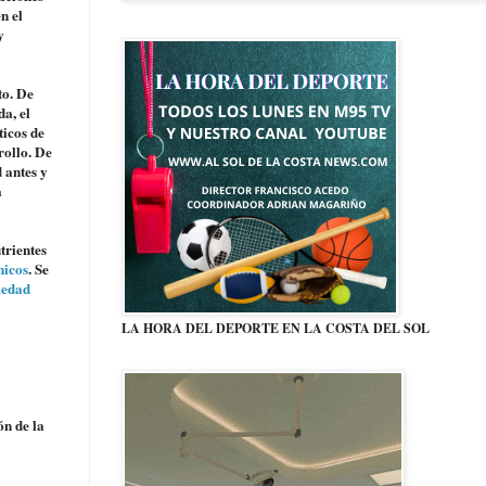
n el
y
to. De
da, el
ticos de
rollo. De
d antes y
a
trientes
nicos
. Se
medad
LA HORA DEL DEPORTE EN LA COSTA DEL SOL
ón de la