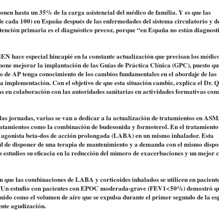
onen hasta un 35% de la carga asistencial del médico de familia. Y es que las
e cada 100) en España después de las enfermedades del sistema circulatorio y de
atención primaria es el diagnóstico precoz, porque “en España no están diagnost
hace especial hincapié en la constante actualización que precisan los médic
ropone mejorar la implantación de las Guías de Práctica Clínica (GPC), puesto q
o de AP tenga conocimiento de los cambios fundamentales en el abordaje de las
a implementación. Con el objetivo de que esta situación cambie, explica el Dr. 
icas en colaboración con las autoridades sanitarias en actividades formativas com
 las jornadas, varias se van a dedicar a la actualización de tratamientos en AS
tratamientos como la combinación de budesonida y formoterol. En el tratamiento
 agonista beta-dos de acción prolongada (LABA) en un mismo inhalador. Esta
ad de disponer de una terapia de mantenimiento y a demanda con el mismo dispos
studios su eficacia en la reducción del número de exacerbaciones y un mejor c
n que las combinaciones de LABA y corticoides inhalados se utilicen en pacient
. Un estudio con pacientes con EPOC moderada-grave (FEV1<50%) demostró qu
ido como el volumen de aire que se expulsa durante el primer segundo de la es
ente agudización.