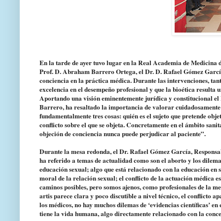
En la tarde de ayer tuvo lugar en la Real Academia de Medicina 
Prof. D. Abraham Barrero Ortega, el Dr. D. Rafael Gómez García 
conciencia en la práctica médica. Durante las intervenciones, ta
excelencia en el desempeño profesional y que la bioética resulta
Aportando una visión eminentemente jurídica y constitucional el
Barrero, ha resaltado la importancia de valorar cuidadosamente 
fundamentalmente tres cosas: quién es el sujeto que pretende objet
conflicto sobre el que se objeta. Concretamente en el ámbito sanit
objeción de conciencia nunca puede perjudicar al paciente”.
Durante la mesa redonda, el Dr. Rafael Gómez García, Respons
ha referido a temas de actualidad como son el aborto y los dilemas
educación sexual; algo que está relacionado con la educación en 
moral de la relación sexual; el conflicto de la actuación médica e
caminos posibles, pero somos ajenos, como profesionales de la medi
artis parece clara y poco discutible a nivel técnico, el conflicto
los médicos, no hay muchos dilemas de ‘evidencias científicas’ en
tiene la vida humana, algo directamente relacionado con la concep