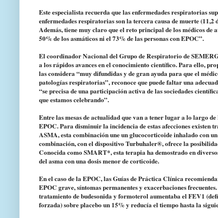
Este especialista recuerda que las enfermedades respiratorias sup
enfermedades respiratorias son la tercera causa de muerte (11,2 d
Además, tiene muy claro que el reto principal de los médicos de 
50% de los asmáticos ni el 73% de las personas con EPOC”.
El coordinador Nacional del Grupo de Respiratorio de SEMERGEN 
a los rápidos avances en el conocimiento científico. Para ello, p
las considera “muy difundidas y de gran ayuda para que el médic
patologías respiratorias”, reconoce que puede faltar una adecuad
“se precisa de una participación activa de las sociedades científ
que estamos celebrando”.
Entre las mesas de actualidad que van a tener lugar a lo largo de
EPOC. Para disminuir la incidencia de estas afecciones existen 
ASMA, esta combinación une un glucocorticoide inhalado con un
combinación, con el dispositivo Turbuhaler®, ofrece la posibilid
Conocida como SMART*, esta terapia ha demostrado en diversos e
del asma con una dosis menor de corticoide.
En el caso de la EPOC, las Guías de Práctica Clínica recomienda
EPOC grave, síntomas permanentes y exacerbaciones frecuentes
tratamiento de budesonida y formoterol aumentaba el FEV1 (defin
forzada) sobre placebo un 15% y reducía el tiempo hasta la sigui