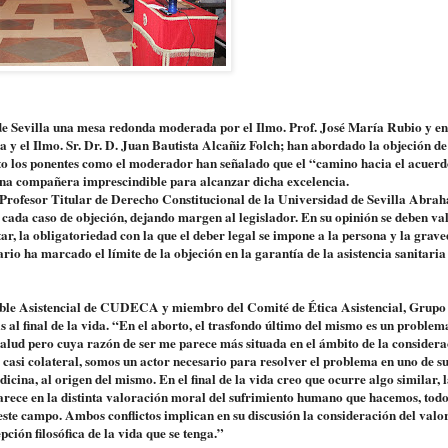
de Sevilla una mesa redonda moderada por el Ilmo. Prof. José María Rubio y en 
y el Ilmo. Sr. Dr. D. Juan Bautista Alcañiz Folch; han abordado la objeción de
nto los ponentes como el moderador han señalado que el “camino hacia el acuerd
 una compañera imprescindible para alcanzar dicha excelencia.
 Profesor Titular de Derecho Constitucional de la Universidad de Sevilla Abra
cada caso de objeción, dejando margen al legislador. En su opinión se deben va
ar, la obligatoriedad con la que el deber legal se impone a la persona y la grav
ario ha marcado el límite de la objeción en la garantía de la asistencia sanitaria
able Asistencial de CUDECA y miembro del Comité de Ética Asistencial, Grupo
 al final de la vida. “En el aborto, el trasfondo último del mismo es un problem
salud pero cuya razón de ser me parece más situada en el ámbito de la consider
s casi colateral, somos un actor necesario para resolver el problema en uno de s
cina, al origen del mismo. En el final de la vida creo que ocurre algo similar, l
 aparece en la distinta valoración moral del sufrimiento humano que hacemos, todo
 este campo. Ambos conflictos implican en su discusión la consideración del valo
ción filosófica de la vida que se tenga.”