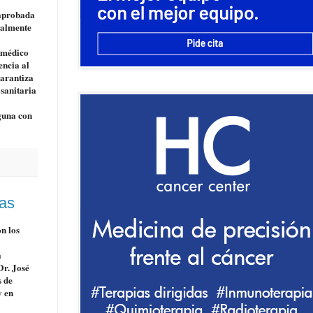
 aprobada
ialmente
l médico
encia al
garantiza
 sanitaria
lguna con
das
n los
a
Dr. José
s de
y en