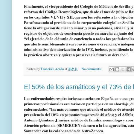
Finalmente, el vicepresidente del Colegio de Médicos de Sevilla
reforma del Código Deontológico, que desde el mes de julio se l
en los capítulos VI, VII y XII, que son los referentes a la objeció
Parafraseando al presidente de la corporación colegial en Sevill
tiene la obligación de curar y sanar, y si no podemos, aliviar; y 
registro de objetores de conciencia puesto en marcha en junio de
“el ejercicio de la cláusula de conciencia a todos los profesiona
que afecte sensiblemente a sus convicciones o creencias; e indepe
administrativo de autorización de la IVE, incluso, permitiendo l
la práctica abortiva y quieran preservar a futuro su derecho”.
Posted by
Francisco Acedo
at
30.9.11
No comments:
El 50% de los asmáticos y el 73% de
Las enfermedades respiratorias se asocian en España con una gra
primeros profesionales sanitarios en participar en su abordaje, di
enfermedades, “las más comunes que atiende el médico de atenc
prevalencia del 10% en personas mayores de 40 años; y el ASMA, 
Antonio Quintano Jiménez, médico de familia, neumólogo y coor
Atención primaria (SEMERGEN) de cara a la inauguración, esta 
Santander con la colaboración de AstraZeneca.