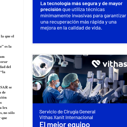
la que el
o” es la
ham
lorar
edad del
 “la
 SAR se
a de
ación
us
a lex
s, no sólo
r que