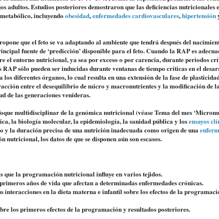
 adultos. Estudios posteriores demostraron que las deficiencias nutricionales e
e metabólico, incluyendo
obesidad
,
enfermedades cardiovasculares
,
hipertensión
 propone que el feto se va adaptando al ambiente que tendrá después del nacimien
principal fuente de ‘predicción’ disponible para el feto. Cuando la RAP es adecua
e el entorno nutricional, ya sea por exceso o por carencia, durante periodos crí
s RAP sólo pueden ser inducidas durante ventanas de tiempo críticas en el desar
 los diferentes órganos, lo cual resulta en una extensión de la fase de plasticida
racción entre el desequilibrio de micro y macronutrientes y la modificación de l
ud de las generaciones venideras.
foque multidisciplinar de la genómica nutricional (véase Tema del mes ‘Micronu
ca, la biología molecular, la epidemiología, la sanidad pública y los
ensayos clí
to y la duración precisa de una nutrición inadecuada como origen de una
enfer
n nutricional, los datos de que se disponen aún son escasos.
s que la programación nutricional influye en varios tejidos.
los primeros años de vida que afectan a determinadas enfermedades crónicas.
us interacciones en la dieta materna e infantil sobre los efectos de la programaci
obre los primeros efectos de la programación y resultados posteriores.