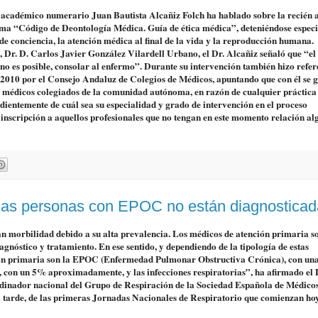
 y académico numerario Juan Bautista Alcañiz Folch ha hablado sobre la recién
lama “Código de Deontología Médica. Guía de ética médica”, deteniéndose espec
n de conciencia, la atención médica al final de la vida y la reproducción humana.
a, Dr. D. Carlos Javier González Vilardell Urbano, el Dr. Alcañiz señaló que “e
si no es posible, consolar al enfermo”. Durante su intervención también hizo refer
l 2010 por el Consejo Andaluz de Colegios de Médicos, apuntando que con él se 
les médicos colegiados de la comunidad autónoma, en razón de cualquier práctica
ndientemente de cuál sea su especialidad y grado de intervención en el proceso
a inscripción a aquellos profesionales que no tengan en este momento relación a
 las personas con EPOC no están diagnostica
n morbilidad debido a su alta prevalencia. Los médicos de atención primaria so
agnóstico y tratamiento. En ese sentido, y dependiendo de la tipología de estas
ión primaria son la EPOC (Enfermedad Pulmonar Obstructiva Crónica), con un
con un 5% aproximadamente, y las infecciones respiratorias”, ha afirmado el 
dinador nacional del Grupo de Respiración de la Sociedad Española de Médico
tarde, de las primeras Jornadas Nacionales de Respiratorio que comienzan ho