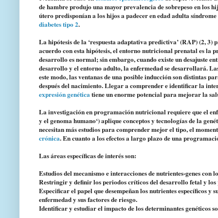
de hambre produjo una mayor prevalencia de sobrepeso en los hijos
útero predisponían a los hijos a padecer en edad adulta síndrom
diabetes tipo 2
.
La hipótesis de la ‘respuesta adaptativa predictiva’ (RAP) (2, 3)
acuerdo con esta hipótesis, el entorno nutricional prenatal es la 
desarrollo es normal; sin embargo, cuando existe un desajuste entr
desarrollo y el entorno adulto, la enfermedad se desarrollará. La
este modo, las ventanas de una posible inducción son distintas para
después del nacimiento. Llegar a comprender e identificar la inte
expresión genética
tiene un enorme potencial para mejorar la sal
La investigación en programación nutricional requiere que el en
y el genoma humano‘) aplique conceptos y tecnologías de la genéti
necesitan más estudios para comprender mejor el tipo, el momen
crónica
. En cuanto a los efectos a largo plazo de una programació
Las áreas específicas de interés son:
Estudios del mecanismo e interacciones de nutrientes-genes con lo
Restringir y definir los periodos críticos del desarrollo fetal y 
Especificar el papel que desempeñan los nutrientes específicos y s
enfermedad y sus factores de riesgo.
Identificar y estudiar el impacto de los determinantes genéticos s