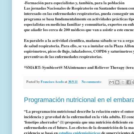
-Formación para especialistas y, también, para la población
Las jornadas Nacionales de Respiratorio en Santander tienen com
interesado en las enfermedades respiratorias, pueda conseguir una
programa se basa fundamentalmente en actividades prácticas tipo 
especialistas en medicina familiar y comunitaria, expertos en enf
que añadir los cerca de 200 médicos que van a asistir a este encue
En paralelo a la actividad científica, mañana sábado se va a org
de salud respiratoria. Para ello, se va a instalar en la Plaza Alf
espirómetros, picos de flujo, inhaladores, COPD6 y saturímetros 
preventivas de las enfermedades respiratorias.
*SMART: Symbicort® MAintenance and Reliever Therapy (terapia
Posted by
Francisco Acedo
at
30.9.11
No comments:
Programación nutricional en el embara
“La programación nutricional describe la relación entre el entor
incidencia y gravedad de la enfermedad en la vida adulta. El conc
‘fenotipo ahorrador’ (1) proponía que una nutrición deficiente e
enfermedades en el futuro. Los efectos de la desnutrición de la m
evidencia se basó en
estudios epidemiológicos
de supervivientes d