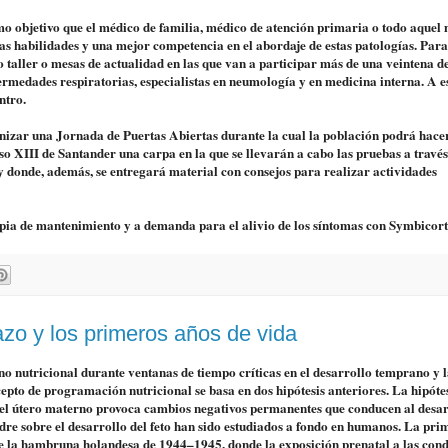
o objetivo que el médico de familia, médico de atención primaria o todo aquel
s habilidades y una mejor competencia en el abordaje de estas patologías. Para 
taller o mesas de actualidad en las que van a participar más de una veintena d
ermedades respiratorias, especialistas en neumología y en medicina interna. A e
ntro.
anizar una Jornada de Puertas Abiertas durante la cual la población podrá hacer
onso XIII de Santander una carpa en la que se llevarán a cabo las pruebas a través
y donde, además, se entregará material con consejos para realizar actividades
 de mantenimiento y a demanda para el alivio de los síntomas con Symbicort
zo y los primeros años de vida
no nutricional durante ventanas de tiempo críticas en el desarrollo temprano y 
epto de programación nutricional se basa en dos hipótesis anteriores. La hipótes
n el útero materno provoca cambios negativos permanentes que conducen al desar
adre sobre el desarrollo del feto han sido estudiados a fondo en humanos. La pri
e la hambruna holandesa de 1944–1945, donde la exposición prenatal a las cond