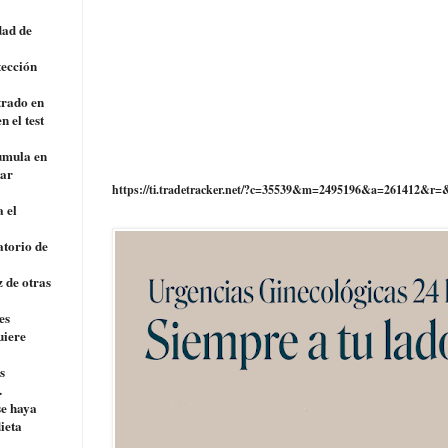
dad de
tección
trado en
n el test
cumula en
nar
https://ti.tradetracker.net/?c=35539&m=2495196&a=261412&r=
 el
atorio de
z de otras
es
uiere
s
.
se haya
ieta