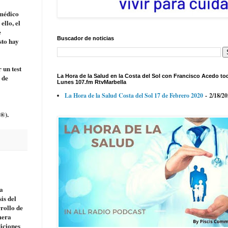
 médico
ello, el
e
Buscador de noticias
sto hay
 un test
 de
La Hora de la Salud en la Costa del Sol con Francisco Acedo to
Lunes 107.fm RtvMarbella
La Hora de la Salud Costa del Sol 17 de Febrero 2020
- 2/18/2
®).
la
is del
rollo de
mera
iciones