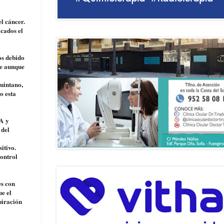
l cáncer.
icados el
os debido
ue aunque
Quintano,
o esta
MA y
 del
itivo.
ontrol
es con
e el
piración