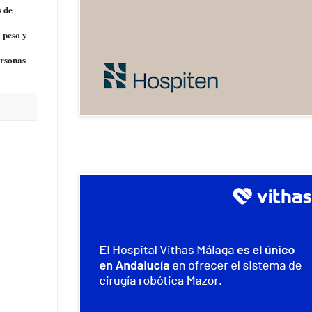
s de
l peso y
ersonas