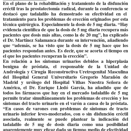
En el plano de la rehabilitación y tratamiento de la disfunción
eréctil tras la prostatectomía radical, durante la conferencia se
destacó que tadalafilo ha demostrado su efectividad en el
tratamiento para los problemas de erección originados por esta
técnica quirúrgica. Especialmente la dosis de 5 mg diaria. “Hay
evidencia científica de que la dosis de 5 mg diaria recupera más
pacientes que dosis más altas, como la de 20 mg”, ha explicado
el Dr. Martínez Salamanca durante su intervención, añadiendo
que “además, se ha visto que la dosis de 5 mg hace que los
pacientes respondan antes. Es decir, que se acorta el tiempo en
el que los pacientes recuperan la erección”.
En relación a los síntomas urinarios debidos a hiperplasia
benigna de próstata, el responsable de la Unidad de
Andrología y Cirugía Reconstructiva Uretrogenital Masculina
del Hospital General Universitario Gregorio Marañón de
Madrid y urólogo del Hospital Vithas Nuestra Señora de
América, el Dr. Enrique Lledó García, ha añadido que de
todos los fármacos que hay en el mercado tadalafilo de 5 mg
permite tratar simultáneamente los problemas de erección y los
síntomas del tracto urinario en el varón a causa de la próstata.
“En casos de varones con problemas de síntomas de tracto
urinario inferior leves-moderados, con o sin disfunción eréctil
asociada, realmente se puede plantear la indicación del
tadalafilo de 5 mg de dosis diaria como una posibilidad
aparentemente muy eficaz dado su tiempo medio de efectividad