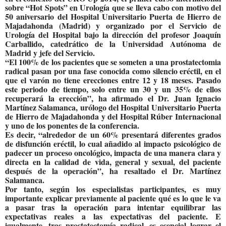
sobre “Hot Spots” en Urología que se lleva cabo con motivo del
50 aniversario del Hospital Universitario Puerta de Hierro de
Majadahonda (Madrid) y organizado por el Servicio de
Urología del Hospital bajo la dirección del profesor Joaquín
Carballido, catedrático de la Universidad Autónoma de
Madrid y jefe del Servicio.
“El 100% de los pacientes que se someten a una prostatectomia
radical pasan por una fase conocida como silencio eréctil, en el
que el varón no tiene erecciones entre 12 y 18 meses. Pasado
este periodo de tiempo, solo entre un 30 y un 35% de ellos
recuperará la erección”, ha afirmado el Dr. Juan Ignacio
Martínez Salamanca, urólogo del Hospital Universitario Puerta
de Hierro de Majadahonda y del Hospital Rúber Internacional
y uno de los ponentes de la conferencia.
Es decir, “alrededor de un 60% presentará diferentes grados
de disfunción eréctil, lo cual añadido al impacto psicológico de
padecer un proceso oncológico, impacta de una manera clara y
directa en la calidad de vida, general y sexual, del paciente
después de la operación”, ha resaltado el Dr. Martínez
Salamanca.
Por tanto, según los especialistas participantes
,
es muy
importante explicar previamente al paciente qué es lo que le va
a pasar tras la operación para intentar equilibrar las
expectativas reales a las expectativas del paciente. E
igualmente, tras prostatectomía radical, es esencial lograr el