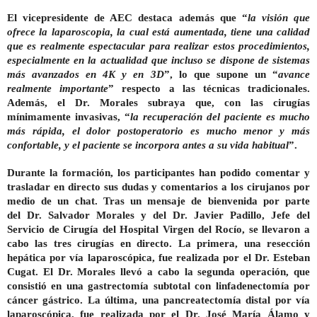
El vicepresidente de AEC destaca además que “
la visión que
ofrece la laparoscopia, la cual está aumentada, tiene una calidad
que es realmente espectacular para realizar estos procedimientos,
especialmente en la actualidad que incluso se dispone de sistemas
más avanzados en 4K y en 3D
”, lo que supone un “
avance
realmente importante
” respecto a las técnicas tradicionales.
Además, el Dr. Morales subraya que, con las cirugías
mínimamente invasivas, “
la recuperación del paciente es mucho
más rápida, el dolor postoperatorio es mucho menor y más
confortable, y el paciente se incorpora antes a su vida habitual
”.
Durante la formación, los participantes han podido comentar y
trasladar en directo sus dudas y comentarios a los cirujanos por
medio de un chat. Tras un mensaje de bienvenida por parte
del
Dr. Salvador Morales
y del
Dr. Javier Padillo
, Jefe del
Servicio de Cirugía del Hospital Virgen del Rocío, se llevaron a
cabo las tres cirugías en directo. La primera, una resección
hepática por vía laparoscópica, fue realizada por el
Dr. Esteban
Cugat
. El Dr. Morales llevó a cabo la segunda operación, que
consistió en una gastrectomía subtotal con linfadenectomía por
cáncer gástrico. La última, una pancreatectomía distal por vía
laparoscópica, fue realizada por el
Dr. José María Álamo
y