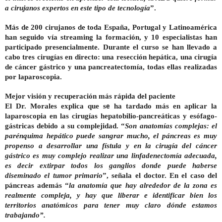
a cirujanos expertos en este tipo de tecnología
”.
Más de 200 cirujanos de toda España, Portugal y Latinoamérica
han seguido vía streaming la formación, y 10 especialistas han
participado presencialmente. Durante el curso se han llevado a
cabo tres cirugías en directo: una resección hepática, una cirugía
de cáncer gástrico y una pancreatectomía, todas ellas realizadas
por laparoscopia.
Mejor visión y recuperación más rápida del paciente
El Dr. Morales explica que s
ha tardado más en aplicar la
e
laparoscopia en las cirugías hepatobilio-pancreáticas y esófago-
gástricas debido a su complejidad. “
Son anatomías complejas: el
parénquima hepático puede sangrar mucho, el páncreas es muy
propenso a desarrollar una fístula y en la cirugía del cáncer
gástrico es muy complejo realizar una linfadenectomía adecuada,
es decir extirpar todos los ganglios donde puede haberse
diseminado el tumor primario
”, señala el doctor. En el caso del
páncreas además “
la anatomía que hay alrededor de la zona es
realmente compleja, y hay que liberar e identificar bien los
territorios anatómicos para tener muy claro dónde estamos
trabajando”.