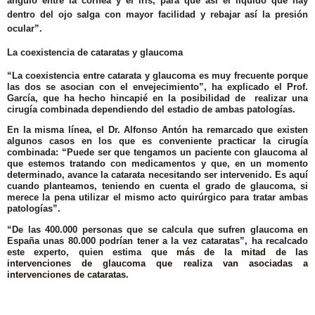
ángulo entre la córnea y el iris, para que así el líquido que hay
dentro del ojo salga con mayor facilidad y rebajar así la presión
ocular”.
La coexistencia de cataratas y glaucoma
“La coexistencia entre catarata y glaucoma es muy frecuente porque
las dos se asocian con el envejecimiento”, ha explicado el Prof.
García, que ha hecho hincapié en la posibilidad de realizar una
cirugía combinada dependiendo del estadio de ambas patologías.
En la misma línea, el Dr. Alfonso Antón ha remarcado que existen
algunos casos en los que es conveniente practicar la cirugía
combinada: “Puede ser que tengamos un paciente con glaucoma al
que estemos tratando con medicamentos y que, en un momento
determinado, avance la catarata necesitando ser intervenido. Es aquí
cuando planteamos, teniendo en cuenta el grado de glaucoma, si
merece la pena utilizar el mismo acto quirúrgico para tratar ambas
patologías”.
“De las 400.000 personas que se calcula que sufren glaucoma en
España unas 80.000 podrían tener a la vez cataratas”, ha recalcado
este experto, quien estima que
más de la mitad de las
intervenciones de glaucoma que realiza van asociadas a
intervenciones de cataratas.