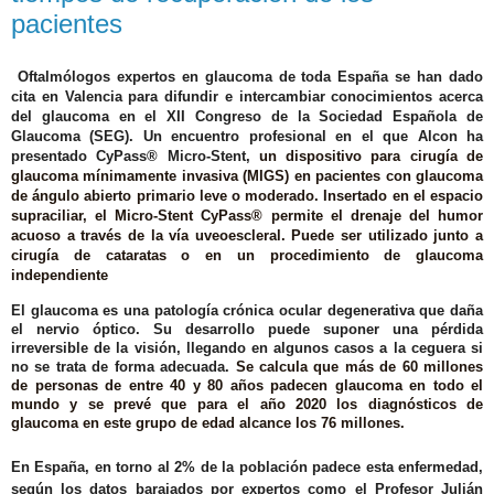
pacientes
Oftalmólogos expertos en glaucoma de toda España se han dado
cita en Valencia para difundir e intercambiar conocimientos acerca
del glaucoma en el XII Congreso de la Sociedad Española de
Glaucoma (SEG). Un encuentro profesional en el que Alcon ha
presentado CyPass® Micro-Stent,
un dispositivo para cirugía de
glaucoma mínimamente invasiva (MIGS) en pacientes con glaucoma
de ángulo abierto primario leve o moderado. Insertado en el espacio
supraciliar, el Micro-Stent CyPass® permite el drenaje del humor
acuoso a través de la vía uveoescleral. Puede ser utilizado junto a
cirugía de cataratas o en un procedimiento de glaucoma
independiente
El glaucoma es una patología crónica ocular degenerativa que daña
el nervio óptico. Su desarrollo puede suponer una pérdida
irreversible de la visión, llegando en algunos casos a la ceguera si
no se trata de forma adecuada.
Se calcula que más de 60 millones
de personas de entre 40 y 80 años padecen glaucoma en todo el
mundo y se prevé que para el año 2020 los diagnósticos de
glaucoma en este grupo de edad alcance los 76 millones.
En España, en torno al 2% de la población padece esta enfermedad,
según los datos barajados por expertos como el Profesor Julián