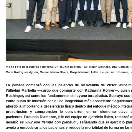
Pie de Foto de izquierda a derecha: Dr. Younes Regragui, Dr. Robin Mesnage, Dra. Carmen Ro
María Rodríguez Ayllón, Manuel Martín Olvera, Borja Martínez Téllez, Felipe Isidro Donate, 
La jornada comenzó con las palabras de bienvenida de
Victor Wilhelm
Wilhelmi Marbella —cargo que comparte con
Katharina Rohrer
—, quien 
Buchinger, así como los fundamentos del ayuno terapéutico. Subrayó sus mú
como punto de inflexión hacia una longevidad más consciente
Seguidamen
abordó la importancia del ejercicio físico dentro del enfoque médico integra
prescripción y comprensión lo convierten en un elemento clave 
pacientes.
Facundo Diamante
, jefe del equipo de ejercicio físico, remarcó
desafío es vivir ese tiempo con plenitud”,
señalando que el ejercicio plan
ayuda a empoderar a los pacientes y reduce la mortalidad de forma no far