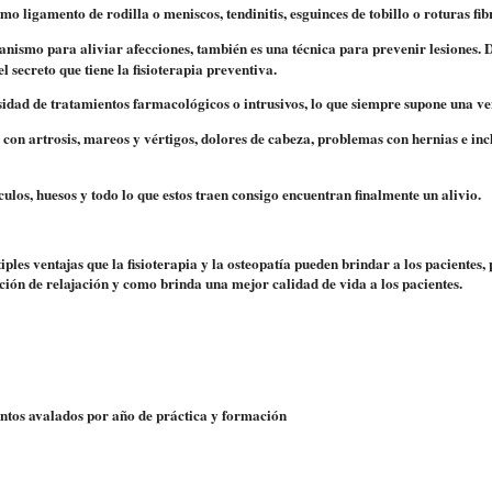
como
ligamento de rodilla o meniscos, tendinitis, esguinces de tobillo o roturas fib
canismo para aliviar afecciones
, también es una técnica para prevenir lesiones.
D
 secreto que tiene la fisioterapia preventiva.
esidad
de tratamientos farmacológicos o intrusivos,
lo que siempre supone una ve
con artrosis, mareos y vértigos, dolores de cabeza, problemas con hernias e inc
ulos, huesos y todo lo que estos traen consigo encuentran finalmente un alivio.
ples ventajas que la fisioterapia y la osteopatía pueden brindar a los pacientes,
ción de relajación y como brinda una mejor calidad de vida a los pacientes.
entos avalados por año de práctica y formación