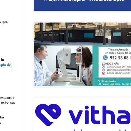
erpo.
 la
apia de
restaurar
su máximo
dar
y