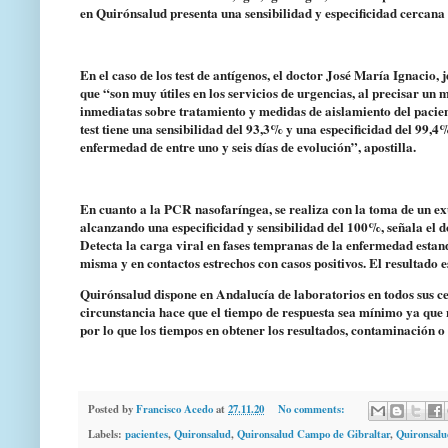
en Quirónsalud presenta una sensibilidad y especificidad cercana 
En el caso de los test de antígenos, el doctor José María Ignacio
que “son muy útiles en los servicios de urgencias, al precisar un
inmediatas sobre tratamiento y medidas de aislamiento del pacient
test tiene una sensibilidad del 93,3% y una especificidad del 99,
enfermedad de entre uno y seis días de evolución”, apostilla.
En cuanto a la PCR nasofaríngea, se realiza con la toma de un ex
alcanzando una especificidad y sensibilidad del 100%, señala el 
Detecta la carga viral en fases tempranas de la enfermedad estand
misma y en contactos estrechos con casos positivos. El resultado
Quirónsalud dispone en Andalucía de laboratorios en todos sus ce
circunstancia hace que el tiempo de respuesta sea mínimo ya que 
por lo que los tiempos en obtener los resultados, contaminación o
Posted by
Francisco Acedo
at
27.11.20
No comments:
Labels:
pacientes
,
Quironsalud
,
Quironsalud Campo de Gibraltar
,
Quironsalu