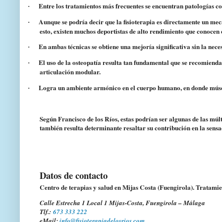
Entre los tratamientos más frecuentes se encuentran patologías 
·
Aunque se podría decir que la fisioterapia es directamente un me
·
esto, existen muchos deportistas de alto rendimiento que conocen el
En ambas técnicas se obtiene una mejoría significativa sin la nec
·
El uso de la osteopatía resulta tan fundamental
que se recomienda 
·
articulación modular.
Logra un
ambiente armónico en el cuerpo humano
, en donde músc
·
Según Francisco de los Ríos, estas podrían ser algunas de las múlti
también resulta determinante resaltar su contribución en la sensa
Datos de contacto
Centro de terapias y salud en Mijas Costa (Fuengirola). Tratami
Calle Estrecha 1 Local 1 Mijas-Costa, Fuengirola – Málaga
Tlf.:
673 333 222
eMail:
info@fisioterapiadelosrios.com