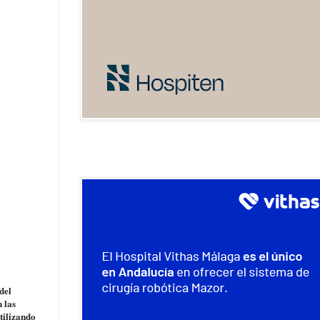
a
del
 las
tilizando