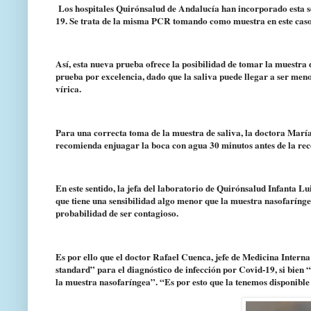
Los hospitales Quirónsalud de Andalucía han incorporado esta se
19. Se trata de la misma PCR tomando como muestra en este caso 
Así, esta nueva prueba ofrece la posibilidad de tomar la muestra
prueba por excelencia, dado que la saliva puede llegar a ser men
vírica.
Para una correcta toma de la muestra de saliva, la doctora Mar
recomienda enjuagar la boca con agua 30 minutos antes de la reco
En este sentido, la jefa del laboratorio de Quirónsalud Infanta Lui
que tiene una sensibilidad algo menor que la muestra nasofaríngea
probabilidad de ser contagioso.
Es por ello que el doctor Rafael Cuenca, jefe de Medicina Intern
standard” para el diagnóstico de infección por Covid-19, si bien 
la muestra nasofaríngea”. “Es por esto que la tenemos disponible