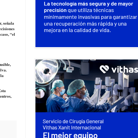
r, señala
ecisiones
caso, “el
nsible,
lva.
 la
Esta
entros,