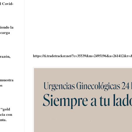
l Covid-
siendo la
 carga
razón,
https://ti.tradetracker.net/?c=35539&m=2495196&a=261412&r=
a muestra
os
 “gold
ncia con
nta.