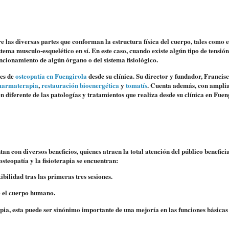
tre las diversas partes que conforman la estructura física del cuerpo
, tales como e
stema musculo-esquelético en sí. En este caso, cuando existe algún tipo de tensió
ncionamiento de algún órgano o del sistema fisiológico.
les de
osteopatía en Fuengirola
desde su clínica. Su director y fundador,
Francisc
armaterapia
,
restauración bioenergética
y
tomatís
. Cuenta además, con ampli
ón diferente de las patologías y tratamientos que realiza desde su clínica en Fuen
an con diversos beneficios, quienes atraen la total atención del público benefici
steopatía y la fisioterapia se encuentran:
xibilidad
tras las primeras tres sesiones.
 el cuerpo humano.
apia, esta puede ser sinónimo importante de una mejoría en las
funciones básicas