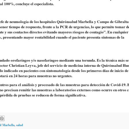
al 100%, concluye el especialista.
, jefe de neumología de los hospitales Quirónsalud Marbella y Campo de Gibralta
 menor tiempo de respuesta, frente a la PCR de urgencias, lo que permite tomar d
e y sus contactos directos evitando mayores riesgos de contagio”. En cualquier 
4%, presentando mayor rentabilidad cuando el paciente presenta síntomas de la
udado orofaríngeo y/o nasofaríngeo mediante una torunda. Es la técnica más se
doctor Christian Leyva, jefe del servicio de medicina interna de Quirónsalud Hue
o indicado en pacientes con sintomatología desde los primeros días de inicio de
 estará en 24 horas para muestras no urgentes.
ntros para el análisis y procesado de las muestras para detección de Covid-19. 
no precisan remitir las muestras a laboratorios externos como ocurre en otros c
 pérdida de pruebas se reducen de forma significativa.
d Marbella
,
salud