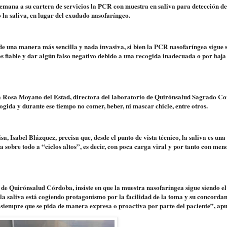
mana a su cartera de servicios la PCR con muestra en saliva para detección de
la saliva, en lugar del exudado nasofaríngeo.
 de una manera más sencilla y nada invasiva, si bien la PCR nasofaríngea sigue 
os fiable y dar algún falso negativo debido a una recogida inadecuada o por baja
ía Rosa Moyano del Estad, directora del laboratorio de Quirónsalud Sagrado Co
gida y durante ese tiempo no comer, beber, ni mascar chicle, entre otros.
sa, Isabel Blázquez, precisa que, desde el punto de vista técnico, la saliva es un
 sobre todo a “ciclos altos”, es decir, con poca carga viral y por tanto con men
a de Quirónsalud Córdoba, insiste en que la muestra nasofaríngea sigue siendo el
“la saliva está cogiendo protagonismo por la facilidad de la toma y su concorda
 siempre que se pida de manera expresa o proactiva por parte del paciente”, apu