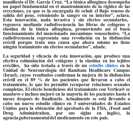
manifiesta el
Dr. García Cruz. “La túnica albugínea desempeña
un papel fundamental en el mantenimiento de la rigidez de las
erecciones, ya que es la encargada de ocluir el flujo venoso de
salida del pene, reteniendo la sangre en su interior”, aclara.
Esta innovación, nada invasiva y sin efectos secundarios,
regenera mediante radiofrecuencia las fibras de colágeno y
elastina de la túnica albugínea, promoviendo así el buen
funcionamiento del mencionado mecanismo venooclusivo.
“La
radiofrecuencia representa una revolución en la disfunción
eréctil porque trata una causa que ahora mismo no tiene
ningún tratamiento sin efectos secundarios”
, añade.
La seguridad y eficacia de esta innovación, que produce una
efectiva estimulación del colágeno y la elastina en los tejidos
eréctiles, ha sido testada a través de un
estudio clínico
en la
Unidad de Neurourología del Rambam Healthcare Campus
(Israel), cuyos resultados confirman la mejora de la disfunción
eréctil en el 89 % de los pacientes que llevaron a cabo el
tratamiento, lo que les permitió recuperar relaciones sexuales
completas. El efecto beneficioso del tratamiento con Vertica® se
mantuvo e incluso mejoró en la mayoría de los pacientes hasta 6
meses después de finalizarlo. Actualmente se está llevando a
cabo un nuevo estudio clínico en 3 universidades de Estados
Unidos para la obtención del aprobado de la FDA, (Food and
Drug Administration, por sus siglas en inglés), la
agencia gubernamental del medicamento en este país.