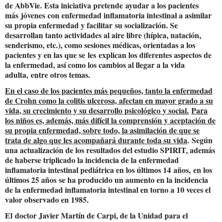
de AbbVie. Esta iniciativa pretende
ayudar a los pacientes
más
jóvenes
con enfermedad inflamatoria intestinal a asimilar
su propia enfermedad y facilitar
su socialización. S
e
desarrollan tanto actividades al aire libre (hípica, natación,
senderismo, etc.), como sesiones médicas, orientadas a los
pacientes y en las que se
les
explican los diferentes aspectos de
la enfermedad, así como los camb
ios al llegar a la vida
adulta,
entre otros temas.
En el caso de los pacientes más pequeños, tanto la enfermedad
de Crohn como la colitis ulcerosa, afectan en mayor grado a su
vida, su crecimiento y su desarrollo psicológico y social.
Para
los niños es, además, más difícil la comprensión y aceptación de
su propia enfermedad, sobre todo, la asimilación de que se
trata de algo que les acompañará durante toda su vida
.
Según
una actualización de los resultados del estudio SPIRIT, además
de haberse triplicado la incidencia de la enfermedad
inflamatoria intestinal pediátrica en los últimos 14
años,
en los
últimos 25 años
se ha producido un aumento en la incidencia
de la enfermedad inflamatoria intestinal en torno a 10 veces el
valor observado en 1985.
El
doctor Javier Martín de Carpi
, de la Unidad para el