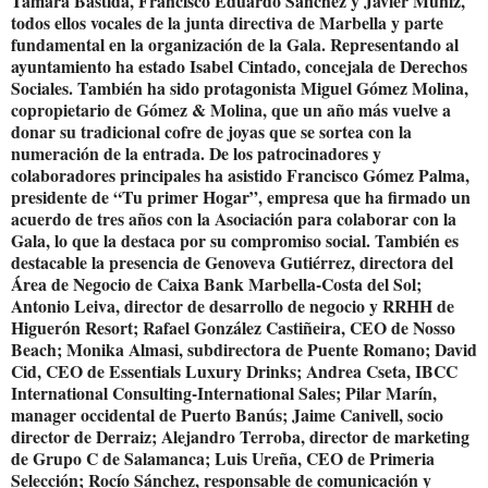
Tamara Bastida, Francisco Eduardo Sánchez y Javier Muñiz,
todos ellos vocales de la junta directiva de Marbella y parte
fundamental en la organización de la Gala. Representando al
ayuntamiento ha estado Isabel Cintado, concejala de Derechos
Sociales. También ha sido protagonista Miguel Gómez Molina,
copropietario de Gómez & Molina, que un año más vuelve a
donar su tradicional cofre de joyas que se sortea con la
numeración de la entrada. De los patrocinadores y
colaboradores principales ha asistido Francisco Gómez Palma,
presidente de “Tu primer Hogar”, empresa que ha firmado un
acuerdo de tres años con la Asociación para colaborar con la
Gala, lo que la destaca por su compromiso social. También es
destacable la presencia de Genoveva Gutiérrez, directora del
Área de Negocio de Caixa Bank Marbella-Costa del Sol;
Antonio Leiva, director de desarrollo de negocio y RRHH de
Higuerón Resort; Rafael González Castiñeira, CEO de Nosso
Beach; Monika Almasi, subdirectora de Puente Romano; David
Cid, CEO de Essentials Luxury Drinks; Andrea Cseta, IBCC
International Consulting-International Sales; Pilar Marín,
manager occidental de Puerto Banús; Jaime Canivell, socio
director de Derraiz; Alejandro Terroba, director de marketing
de Grupo C de Salamanca; Luis Ureña, CEO de Primeria
Selección; Rocío Sánchez, responsable de comunicación y