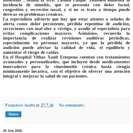
molestias”, señala la Dra. Fátima Fanjul. También aumenta la
incidencia de
sinusitis
, que se presenta con dolor facial,
congestión y secreción nasal, y si no se trata a tiempo
puede
derivar en problemas crónicos.
La especialista advierte que hay que estar atentos a señales de
alerta como dolor persistente, pérdida repentina de audición,
secreciones con mal olor o vértigo, y
acudir al especialista para
evitar complicaciones mayores
. Asimismo, recuerda la
importancia de realizar revisiones auditivas periódicas,
especialmente en personas mayores, ya que la pérdida de
audición
puede afectar la calidad de vida, el equilibrio y
aumentar el riesgo de caídas.
En el
Hospital Vithas Xanit Estepona
cuentan con tratamientos
avanzados y personalizados, que incluyen
desde medicamentos
innovadores para la rinosinusitis crónica hasta cirugía
mínimamente invasiva
, con el objetivo de ofrecer una atención
integral y mejorar la salud de sus pacientes.
Francisco Acedo
at
27.7.26
No comments:
Share
25 July 2026