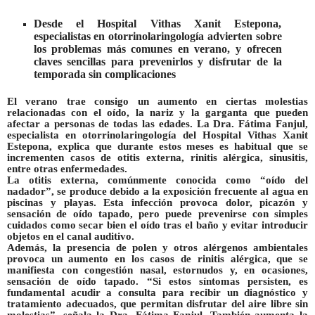
Desde el Hospital Vithas Xanit Estepona,
especialistas en otorrinolaringología advierten sobre
los problemas más comunes en verano, y ofrecen
claves sencillas para prevenirlos y disfrutar de la
temporada sin complicaciones
El verano trae consigo un aumento en
ciertas molestias
relacionadas con el oído, la nariz y la garganta
que pueden
afectar a personas de todas las edades. La
Dra. Fátima Fanjul
,
especialista en otorrinolaringología del Hospital Vithas Xanit
Estepona, explica que durante estos meses es habitual que se
incrementen casos de otitis externa, rinitis alérgica, sinusitis,
entre otras enfermedades.
La otitis externa, comúnmente conocida como
“oído del
nadador”,
se produce debido a la exposición frecuente al agua en
piscinas y playas. Esta infección provoca dolor, picazón y
sensación de oído tapado, pero puede prevenirse con simples
cuidados como secar bien el oído tras el baño y evitar introducir
objetos en el canal auditivo.
Además, la presencia de polen y otros alérgenos ambientales
provoca un aumento en los casos de
rinitis alérgica
, que se
manifiesta con congestión nasal, estornudos y, en ocasiones,
sensación de oído tapado. “Si estos síntomas persisten, es
fundamental acudir a consulta para recibir un diagnóstico y
tratamiento adecuados, que permitan disfrutar del aire libre sin