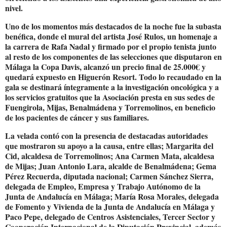
nivel.
Uno de los momentos más destacados de la noche fue la subasta
benéfica, donde el mural del artista José Rulos, un homenaje a
la carrera de Rafa Nadal y firmado por el propio tenista junto
al resto de los componentes de las selecciones que disputaron en
Málaga la Copa Davis, alcanzó un precio final de 25.000€ y
quedará expuesto en Higuerón Resort. Todo lo recaudado en la
gala se destinará íntegramente a la investigación oncológica y a
los servicios gratuitos que la Asociación presta en sus sedes de
Fuengirola, Mijas, Benalmádena y Torremolinos, en beneficio
de los pacientes de cáncer y sus familiares.
La velada contó con la presencia de destacadas autoridades
que mostraron su apoyo a la causa, entre ellas; Margarita del
Cid, alcaldesa de Torremolinos; Ana Carmen Mata, alcaldesa
de Mijas; Juan Antonio Lara, alcalde de Benalmádena; Gema
Pérez Recuerda, diputada nacional; Carmen Sánchez Sierra,
delegada de Empleo, Empresa y Trabajo Autónomo de la
Junta de Andalucía en Málaga; María Rosa Morales, delegada
de Fomento y Vivienda de la Junta de Andalucía en Málaga y
Paco Pepe, delegado de Centros Asistenciales, Tercer Sector y
Cooperación Internacional de la Diputación Provincial, además