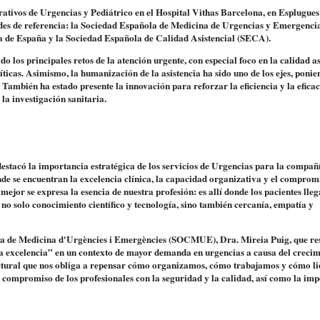
rativos de Urgencias y Pediátrico en el Hospital Vithas Barcelona, en Esplugues
idades de referencia: la Sociedad Española de Medicina de Urgencias y Emergenci
a de España y la Sociedad Española de Calidad Asistencial (SECA).
o los principales retos de la atención urgente, con especial foco en la calidad as
ríticas. Asimismo, la humanización de la asistencia ha sido uno de los ejes, ponie
 También ha estado presente la innovación para reforzar la eficiencia y la eficac
 la investigación sanitaria.
estacó la importancia estratégica de los servicios de Urgencias para la compañí
nde se encuentran la excelencia clínica, la capacidad organizativa y el comprom
jor se expresa la esencia de nuestra profesión: es allí donde los pacientes lle
no solo conocimiento científico y tecnología, sino también cercanía, empatía y
ana de Medicina d'Urgències i Emergències (SOCMUE), Dra. Mireia Puig, que res
a excelencia” en un contexto de mayor demanda en urgencias a causa del crecim
uctural que nos obliga a repensar cómo organizamos, cómo trabajamos y cómo l
el compromiso de los profesionales con la seguridad y la calidad, así como la im