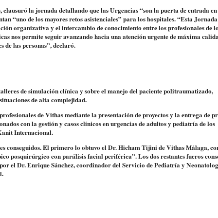
, clausuró la jornada detallando que las Urgencias “son la puerta de entrada en
tan “uno de los mayores retos asistenciales” para los hospitales. “Esta Jornada 
ación organizativa y el intercambio de conocimiento entre los profesionales de l
ticas nos permite seguir avanzando hacia una atención urgente de máxima calid
es de las personas”, declaró.
alleres de simulación clínica y sobre el manejo del paciente politraumatizado,
situaciones de alta complejidad.
s profesionales de Vithas mediante la presentación de proyectos y la entrega de p
ionados con la gestión y casos clínicos en urgencias de adultos y pediatría de los
anit Internacional.
ones conseguidos. El primero lo obtuvo el Dr. Hicham Tijini de Vithas Málaga, c
co posquirúrgico con parálisis facial periférica”. Los dos restantes fueros con
” por el Dr. Enrique Sánchez, coordinador del Servicio de Pediatría y Neonatolog
l.