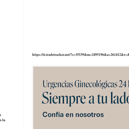
https://ti.tradetracker.net/?c=35539&m=2495196&a=261412&r=
s
n la