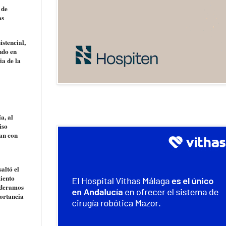
 de
as
istencial,
ndo en
ia de la
a, al
iso
gan con
altó el
iento
ideramos
portancia