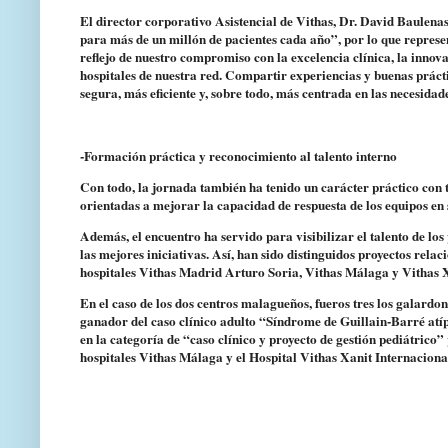
El director corporativo Asistencial de Vithas, Dr. David Baulenas
para más de un millón de pacientes cada año”, por lo que represen
reflejo de nuestro compromiso con la excelencia clínica, la innov
hospitales de nuestra red. Compartir experiencias y buenas prác
segura, más eficiente y, sobre todo, más centrada en las necesidad
-Formación práctica y reconocimiento al talento interno
Con todo, la jornada también ha tenido un carácter práctico con t
orientadas a mejorar la capacidad de respuesta de los equipos en 
Además, el encuentro ha servido para visibilizar el talento de lo
las mejores iniciativas. Así, han sido distinguidos proyectos relac
hospitales Vithas Madrid Arturo Soria, Vithas Málaga y Vithas X
En el caso de los dos centros malagueños, fueros tres los galard
ganador del caso clínico adulto “Síndrome de Guillain-Barré atípi
en la categoría de “caso clínico y proyecto de gestión pediátrico
hospitales Vithas Málaga y el Hospital Vithas Xanit Internaciona