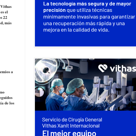
 Vithas
es el
os 22
ad, más
remios a
omo
seguidos
ía de los