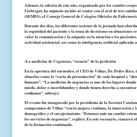
Además, la edición de este año, organizada por los comités corpo
Llobregat, ha supuesto un hito al contar con el aval de tres ent
(SEMES), el Consejo General de Colegios Oficiales de Enfermerí
Durante dos días, las diferentes sesiones de la jornada han abordad
la seguridad del paciente y la toma de decisiones en situaciones c
valor la comunicación y la empatía en la atención a los pacientes.
actividad asistencial, así como la inteligencia artificial aplicada a
-La medicina de Urgencias, “esencia” de la profesión
En la apertura del encuentro, el CEO de Vithas, Dr. Pedro Rico, d
situarlos como la “carta de presentación” de cada hospital y “do
humano”. “La medicina de urgencias es uno de los lugares donde me
miedo, dolor o incertidumbre y donde tienen derecho a encontrar 
confianza”, subrayó.
El evento fue inaugurado por la presidenta de la Societat Catal
compromiso de Vithas “con la mejora continua, la innovación y l
demográfico y el envejecimiento. “Estamos ante un cambio estr
los servicios de urgencias”, explicó. En este escenario, remarcó 
de la formación continuada.