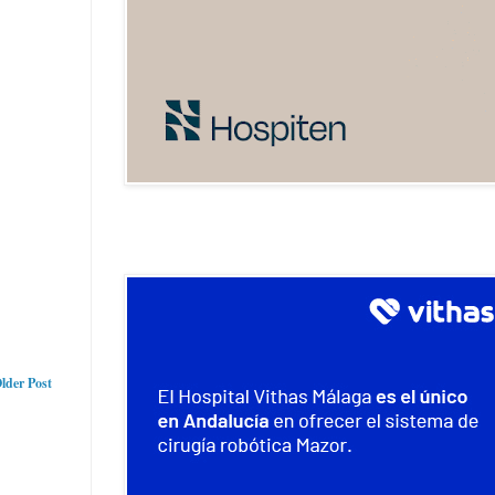
lder Post