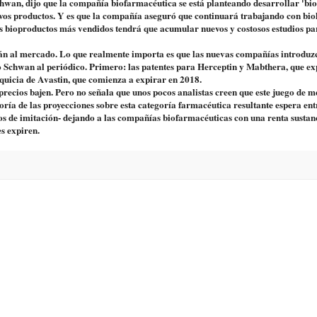
Schwan, dijo que la compañía biofarmacéutica se está planteando desarrollar 'bio
uevos productos. Y es que la compañía aseguró que continuará trabajando con bio
s bioproductos más vendidos tendrá que acumular nuevos y costosos estudios p
rán al mercado. Lo que realmente importa es que las nuevas compañías introduz
o Schwan al periódico. Primero: las patentes para Herceptin y Mabthera, que ex
quicia de Avastin, que comienza a expirar en 2018.
recios bajen. Pero no señala que unos pocos analistas creen que este juego de 
ría de las proyecciones sobre esta categoría farmacéutica resultante espera ent
ios de imitación- dejando a las compañías biofarmacéuticas con una renta sustan
s expiren.