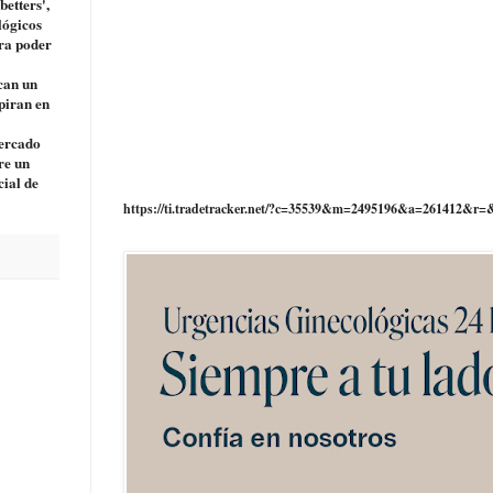
betters',
lógicos
ara poder
can un
piran en
mercado
re un
cial de
https://ti.tradetracker.net/?c=35539&m=2495196&a=261412&r=