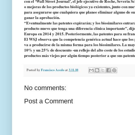
con el ‘Wall Street Journal’, el jefe ejecutivo de Roche, Severin 
o mejoras de los productos biológicos ya existentes, junto con n
para asegurarse que cualquiera que planee eliminar alguno de su
ganar la aprobación.
“Eventualmente las patentes expirarán; y los biosimilares entra
producto nuevo que tenga una diferencia clínica importante”, dij
Europa en 2014 y 2015. Posteriormente, las patentes para su fran
El WSJ observa que la competencia genérica actual hace que los p
va a producirse de la misma forma para los biosimilares. La mayo
10% y un 25% de descuento -un reflejo del alto coste de los estud
productos más viejos por algún tiempo posterior a que sus patente
Posted by
Francisco Acedo
at
3.11.10
No comments:
Post a Comment