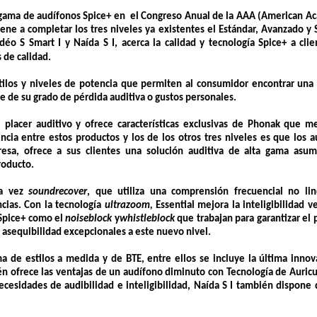
u gama de audífonos Spice+ en el Congreso Anual de la AAA (American A
iene a completar los tres niveles ya existentes el Estándar, Avanzado y 
éo S Smart I y Naída S I, acerca la calidad y tecnología Spice+ a cli
 de calidad.
tilos y niveles de potencia que permiten al consumidor encontrar una 
e de su grado de pérdida auditiva o gustos personales.
 placer auditivo y ofrece características exclusivas de Phonak que me
erencia entre estos productos y los de los otros tres niveles es que los 
esa, ofrece a sus clientes una solución auditiva de alta gama asum
roducto.
ra vez
soundrecover
, que utiliza una comprensión frecuencial no lin
cias. Con la tecnología
ultrazoom,
Essential mejora la inteligibilidad v
 Spice+ como el
noiseblock
y
whistleblock
que trabajan para garantizar el 
 y asequibilidad excepcionales a este nuevo nivel.
 de estilos a medida y de BTE, entre ellos se incluye la última innov
n ofrece las ventajas de un audífono diminuto con Tecnología de Auricu
cesidades de audibilidad e inteligibilidad, Naída S I también dispone 