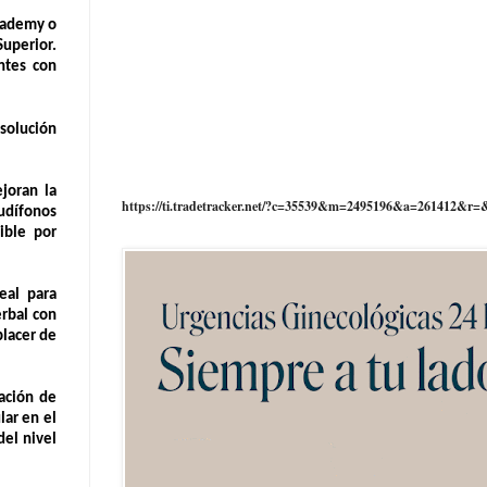
cademy o
Superior.
entes con
solución
joran la
https://ti.tradetracker.net/?c=35539&m=2495196&a=261412&r=
audífonos
ible por
eal para
erbal con
placer de
ación de
lar en el
del nivel