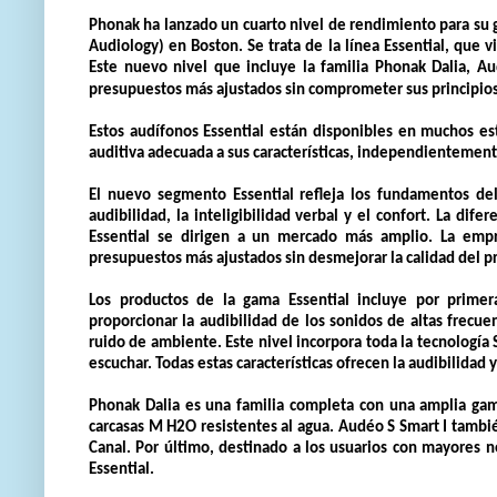
Phonak ha lanzado un cuarto nivel de rendimiento para s
Audiology) en Boston. Se trata de la línea Essential, que v
Este nuevo nivel que incluye la familia Phonak Dalia, Aud
presupuestos más ajustados sin comprometer sus principios
Estos audífonos Essential están disponibles en muchos es
auditiva adecuada a sus características, independientement
El nuevo segmento Essential refleja los fundamentos del
audibilidad, la inteligibilidad verbal y el confort. La dif
Essential se dirigen a un mercado más amplio. La empr
presupuestos más ajustados sin desmejorar la calidad del p
Los productos de la gama Essential incluye por prime
proporcionar la audibilidad de los sonidos de altas frecuen
ruido de ambiente. Este nivel incorpora toda la tecnología
escuchar. Todas estas características ofrecen la audibilidad
Phonak Dalia es una familia completa con una amplia gama
carcasas M H2O resistentes al agua. Audéo S Smart I tambié
Canal. Por último, destinado a los usuarios con mayores ne
Essential.