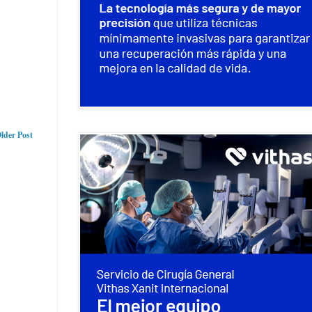
lder Post