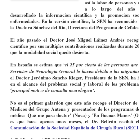
así la labor de personas y 
a lo largo del año
desarrollado la información científica y la promoción soc
enfermedades. En la versión científica, la SEN ha reconocido 
la
Doctora Sánchez del Río
, Directora del Programa de Cefalea
El año pasado el
Doctor José Miguel Láinez Andrés
recogi
científico por sus múltiples contribuciones realizadas durante 2
que la modalidad social quedó desierta.
En España se estima que ‘
el 25 por ciento de las personas que
Servicios de Neurología General lo hacen debido a las migraña
el
Doctor Jerónimo Sancho Rieger
, Presidente de la SEN, ha 
en el alcance del problema social y laboral de los problema
‘
.
principal motivo de consulta neurológica’
No es el primer galardón que este año recoge el Director de 
Médicos del Grupo Antena y presentador de los programas de
médica 'Qué me pasa doctor' (
Nova
) y 'En Buenas Manos' (
O
es que hace apenas unos meses, el Dr. Beltrán recibió 
Comunicación de la Sociedad Española de Cirugía Bucal (SECI