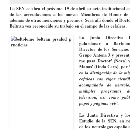
La SEN celebra el próximo 19 de abril su acto institucional c
de las acreditaciones a los nuevos Miembros de Honor de 
además de otras menciones y premios. Será allí donde el Doc
Beltrán vea reconocido su trabajo en el campo de las cefaleas.
La Junta Directiva h
galardonar a Bartolo
Director de los Servicios
Grupo Antena 3 y present
me pasa Doctor' (
Nova
) 
Manos' (
Onda Cero
), por 
en la divulgación de la mi
cefaleas con rigor científ
acompañado de neurólo
múltiples programas 
televisión, así como publ
’.
papel y páginas web
La Junta Directiva y l
Estudio de la SEN, en re
de los neurólogos español