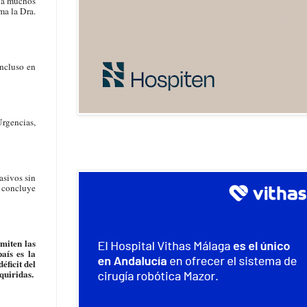
s a muchos
ma la Dra.
incluso en
Urgencias,
asivos sin
, concluye
miten las
aís es la
éficit del
quiridas.