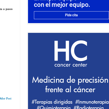
za a pasos
lder Post