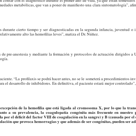
n contar con el diagnóstico durante el primer año de vida, ya que están sometido
dades metabólicas, que van a poner de manifiesto una clara sintomatología”, afir
s durante cierto tiempo y ser diagnosticadas en la segunda infancia, juventud o 
relativamente alto las hemofilias leves”, matiza el Dr. Núñez.
 de pre-anestesia y mediante la formación y protocolos de actuación dirigidos a 
ogía.
aciente. “La profilaxis se podrá hacer antes, no se le someterá a procedimientos inv
ra el desarrollo de inhibidores. En definitiva, el paciente estará mejor controlado”
 excepción de la hemofilia que está ligada al cromosoma X, por lo que la trans
nto a su prevalencia, la coagulopatía congénita más frecuente en nuestro p
a por el déficit del factor VIII de coagulación en la sangre)
y B (
causada por el d
ulación que provoca hemorragias y que además de ser congénitas, pueden ser ad