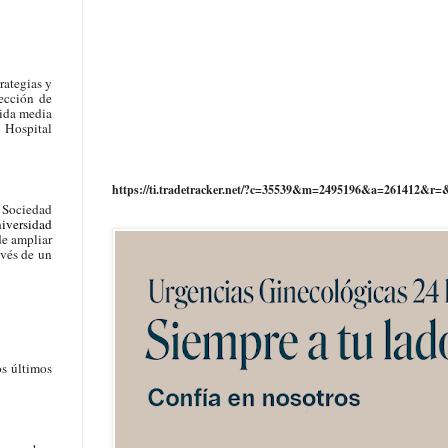
rategias y
Sección de
vida media
 Hospital
https://ti.tradetracker.net/?c=35539&m=2495196&a=261412&r=
a Sociedad
iversidad
de ampliar
avés de un
os últimos