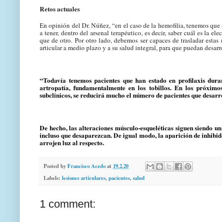
Retos actuales
En opinión del Dr. Núñez, “en el caso de la hemofilia, tenemos que
a tener, dentro del arsenal terapéutico, es decir, saber cuál es la 
que de otro. Por otro lado, debemos ser capaces de trasladar estas
articular a medio plazo y a su salud integral, para que puedan desarr
“Todavía tenemos pacientes que han estado en profilaxis dur
artropatía, fundamentalmente en los tobillos. En los próximo
subclínicos, se reducirá mucho el número de pacientes que desarr
De hecho, las alteraciones músculo-esqueléticas siguen siendo un 
incluso que desaparezcan. De igual modo, la aparición de inhibid
arrojen luz al respecto.
Posted by
Francisco Acedo
at
19.2.20
Labels:
lesiones articulares
,
pacientes
,
salud
1 comment: