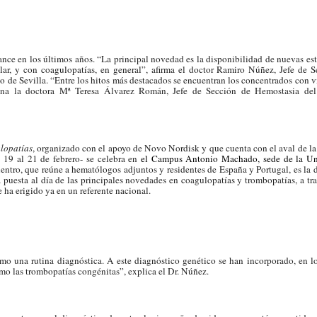
nce en los últimos años. “La principal novedad es la disponibilidad de nuevas est
ular, y con coagulopatías, en general”, afirma el doctor Ramiro Núñez, Jefe de 
 de Sevilla. “Entre los hitos más destacados se encuentran los concentrados con 
opina la doctora Mª Teresa Álvarez Román, Jefe de Sección de Hemostasia del
lopatías
, organizado con el apoyo de Novo Nordisk y que cuenta con el aval de l
 19 al 21 de febrero- se celebra en
el Campus Antonio Machado, sede de la Un
entro, que reúne a hematólogos adjuntos y residentes de España y Portugal, es la 
a puesta al día de las principales novedades en coagulopatías y trombopatías, a tr
e ha erigido ya en un referente nacional.
mo una rutina diagnóstica. A este diagnóstico genético se han incorporado, en l
mo las trombopatías congénitas”, explica el Dr. Núñez.