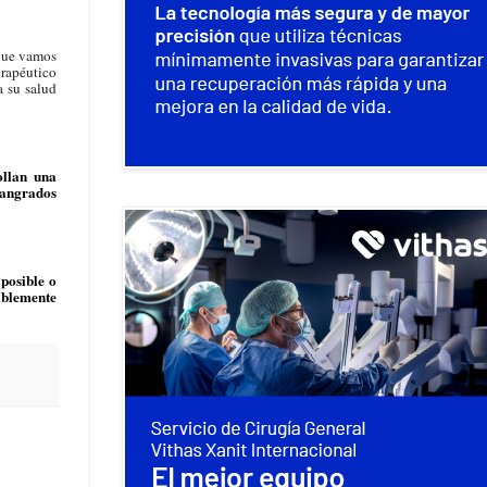
 que vamos
erapéutico
a su salud
ollan una
sangrados
 posible o
bablemente