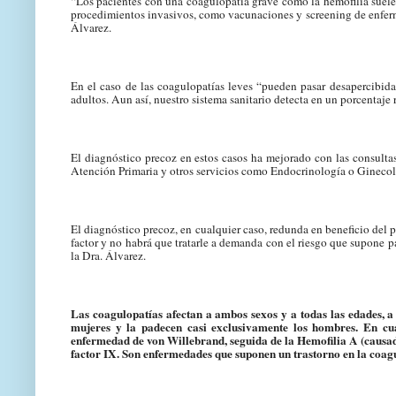
“Los pacientes con una coagulopatía grave como la hemofilia suele
procedimientos invasivos, como vacunaciones y screening de enferme
Álvarez.
En el caso de las coagulopatías leves “pueden pasar desapercibida
adultos. Aun así, nuestro sistema sanitario detecta en un porcentaje 
El diagnóstico precoz en estos casos ha mejorado con las consultas
Atención Primaria y otros servicios como Endocrinología o Ginecol
El diagnóstico precoz, en cualquier caso, redunda en beneficio del p
factor y no habrá que tratarle a demanda con el riesgo que supone pa
la Dra. Álvarez.
Las coagulopatías afectan a ambos sexos y a todas las edades, a
mujeres y la padecen casi exclusivamente los hombres. En cua
enfermedad de von Willebrand, seguida de la Hemofilia A (
causad
factor IX. Son enfermedades que suponen un trastorno en la coag