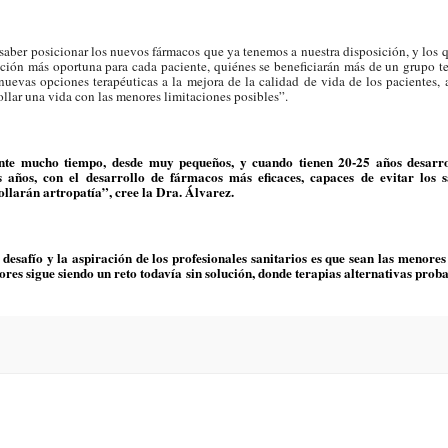
 saber posicionar los nuevos fármacos que ya tenemos a nuestra disposición, y los
elección más oportuna para cada paciente, quiénes se beneficiarán más de un grupo t
 nuevas opciones terapéuticas a la mejora de la calidad de vida de los pacientes, 
ollar una vida con las menores limitaciones posibles”.
ante mucho tiempo, desde muy pequeños, y cuando tienen 20-25 años desarr
s años, con el desarrollo de fármacos más eficaces, capaces de evitar los 
ollarán artropatía”, cree la Dra. Álvarez.
desafío y la aspiración de los profesionales sanitarios es que sean las menores
ores sigue siendo un reto todavía sin solución, donde terapias alternativas pro