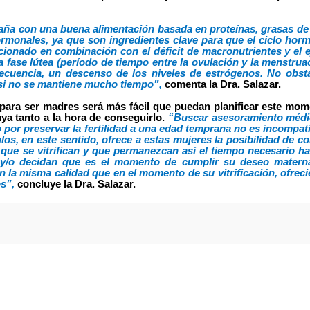
paña con una buena alimentación
basada en
proteínas, grasas de
rmonales,
ya que son
ingredientes clave para que
el
ciclo
hor
ionado en combinación con el déficit de macronutrientes y el e
a fase lútea (período de tiempo entre la ovulación y la menstruac
ecuencia, un descenso de los niveles de estrógenos. No obsta
e si no se mantiene mucho tiempo
”,
comenta la Dra. Salazar.
o para ser madres será más fácil que puedan planificar este mo
ya tanto a la hora de conseguirlo.
“Buscar asesoramiento médi
 por preservar la fertilidad a una edad temprana no es incompat
ulos, en este sentido, ofrece a estas mujeres la posibilidad de c
ue se vitrifican y que permanezcan así el tiempo necesario h
s y/o decidan que es el momento de cumplir su deseo materna
la misma calidad que en el momento de su vitrificación, ofrec
os”,
concluye la Dra. Salazar.