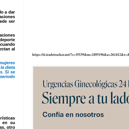
do a dar
uaciones
ede ser
aciones
 deporte
s cuando
ectan al
https://ti.tradetracker.net/?c=35539&m=2495196&a=261412&r=
mujeres
la dieta
s. Si se
periodo
rísticas
e en su
as, otro