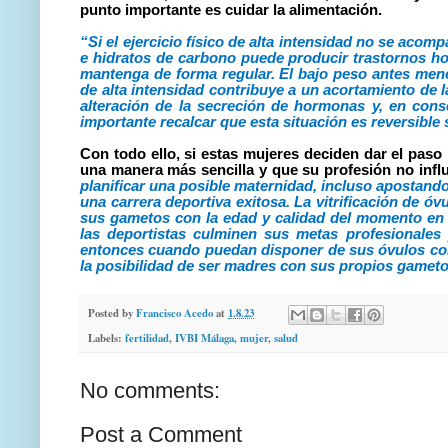
punto importante es cuidar la alimentación.
“
Si el ejercicio
físico
de alta intensidad no se acom
e hidratos de carbono
puede producir trastornos
ho
mantenga de forma regular.
El bajo peso antes menc
de alta intensidad contribuye a un acortamiento de l
alteración de la secreción de hormonas y, en cons
importante recalcar que esta situación es reversibl
Con todo ello, si estas mujeres deciden dar el pas
una manera más sencilla y que su profesión no influ
planificar una posible maternidad, incluso apostando
una carrera deportiva exitosa. La vitrificación de óv
sus gametos con la edad y calidad del momento en q
las deportistas culminen sus metas profesionale
entonces cuando puedan disponer de sus óvulos con 
la posibilidad de ser madres con sus propios gamet
Posted by
Francisco Acedo
at
1.8.23
Labels:
fertilidad
,
IVBI Málaga
,
mujer
,
salud
No comments:
Post a Comment