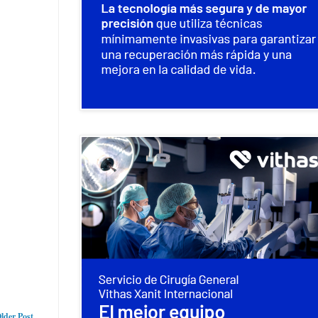
lder Post