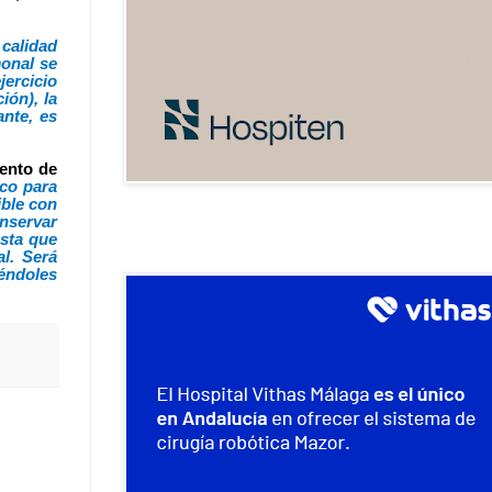
 calidad
monal
se
jercicio
ión), la
nte, es
mento de
co para
ible con
onservar
asta que
l. Será
iéndoles