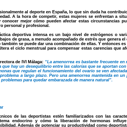
ionalmente al deporte en España, lo que sin duda ha contribui
iedad. A la hora de competir, estas mujeres se enfrentan a sit
y conocer mejor cómo pueden afectar estas circunstancias pu
ro personal y profesional.
tica deportiva intensa es un bajo nivel de estrógenos o vari
y bajos de grasa, a menudo acompañado de estrés
que genera el
o también se puede dar una combinación de ellas. Y entonces e
ltera el ciclo menstrual para compensar estas carencias que af
irectora de IVI Málaga:
“La amenorrea es bastante frecuente en 
a que hay un desequilibrio entre las calorías que se aportan con 
monas que regulan el funcionamiento del ovario se ven afectada
 problema a largo plazo. Pero una amenorrea mantenida en un 
ir, problemas para quedar embarazada de manera natural”.
ar
icos de las deportistas estén familiarizados con las caracte
sistema endocrino y cómo la liberación de hormonas influy
exibilidad. Además de potenciar su productividad como deportist