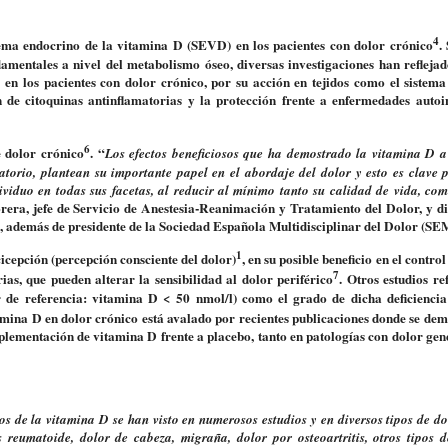
4
tema endocrino de la vitamina D (SEVD) en los pacientes con dolor crónico
.
ntales a nivel del metabolismo óseo, diversas investigaciones han reflejad
 en los pacientes con dolor crónico, por su acción en tejidos como el sistema
n de citoquinas antinflama­torias y la protección frente a enfermedades auto
6
e dolor crónico
. “
Los efectos beneficiosos que ha demostrado la vitamina D a 
atorio, plantean su importante papel en el abordaje del dolor y esto es clave 
ividuo en todas sus facetas, al reducir al mínimo tanto su calidad de vida, co
orera,
jefe de Servicio de Anestesia-Reanimación y Tratamiento del Dolor, y di
, además de presidente de la Sociedad Española Multidisciplinar del Dolor (
1
cicepción (percepción consciente del dolor)
, en su posible beneficio en el control
7
as, que pueden alterar la sensibilidad al dolor periférico
. Otros estudios re
r de referencia: vitamina D < 50 nmol/l) como el grado de dicha deficienci
itamina D en dolor crónico está avalado por recientes publicaciones donde se de
plementación de vitamina D frente a placebo, tanto en patologías con dolor ge
sos de la vitamina D se han visto en numerosos estudios y en diversos tipos de d
s reumatoide, dolor de cabeza, migraña, dolor por osteoartritis, otros tipos d