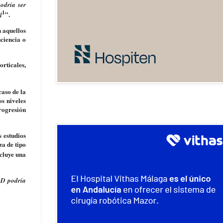
podría ser
1
”.
l
 aquellos
ciencia o
orticales,
 caso de la
os niveles
progresión
s estudios
za de tipo
ncluye una
 D podría