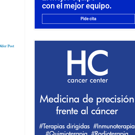
lder Post