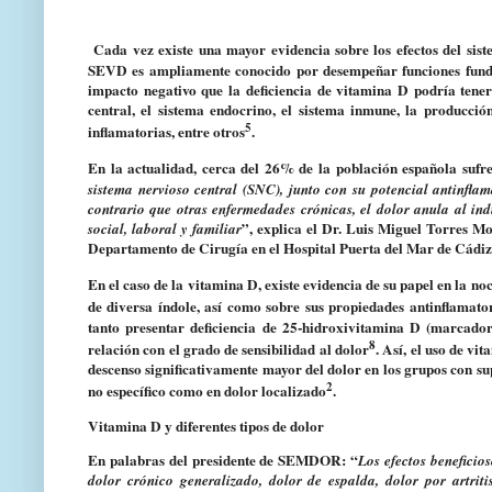
Cada vez existe una mayor evidencia sobre los efectos del sis
SEVD es ampliamente conocido por desempeñar funciones fundame
impacto negativo que la deficiencia de vitamina D podría tener
central, el sistema endocrino, el sistema inmune, la producció
5
inflamatorias, entre otros
.
En la actualidad, cerca del 26% de la población española sufr
sistema nervioso central (SNC), junto con su potencial antinflam
contrario que otras enfermedades crónicas, el dolor anula al ind
”, explica el
Dr.
Luis Miguel Torres M
social, laboral y familiar
Departamento de Cirugía en el Hospital Puerta del Mar de Cádiz
En el caso de la vitamina D, existe evidencia de su papel en la no
de diversa índole, así como sobre sus propiedades antinflamatori
tanto presentar deficiencia de 25-hidroxivitamina D (marcado
8
relación con el grado de sensibilidad al dolor
. Así, el uso de v
descenso significativamente mayor del dolor en los grupos con su
2
no específico como en dolor localizado
.
Vitamina D y diferentes tipos de dolor
En palabras del presidente de SEMDOR: “
Los efectos beneficio
dolor crónico generalizado, dolor de espalda, dolor por artriti