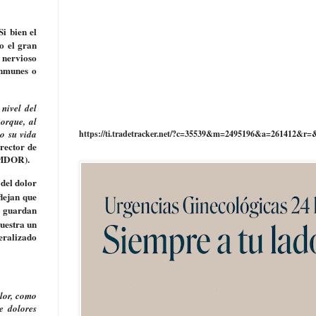
 Si bien el
o el gran
 nervioso
inmunes o
nivel del
porque, al
mo su vida
https://ti.tradetracker.net/?c=35539&m=2495196&a=261412&r=
rector de
SEMDOR).
 del dolor
flejan que
a guardan
muestra un
neralizado
olor, como
e dolores