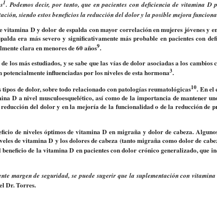
1
os
. Podemos decir, por tanto, que en pacientes con deficiencia de vitamina D 
ación, siendo estos beneficios la reducción del dolor y la posible mejora funciona
 de vitamina D y
dolor de espalda
con mayor correlación en mujeres jóvenes y en
spalda era más severo y significativamente más probable en pacientes con defi
9
almente clara en menores de 60 años
.
de los más estudiados, y se sabe que las vías de dolor asociadas a los cambios c
3
 potencialmente influenciadas por los niveles de esta hormona
.
10
s tipos de dolor, sobre todo relacionado con
patologías reumatológicas
. En el
tamina D a nivel musculoesquelético, así como de la importancia de mantener un
a reducción del dolor y en la mejoría de la funcionalidad o de la reducción de 
neficio de niveles óptimos de vitamina D en
migraña y dolor de cabeza
. Alguno
iveles de vitamina D y los dolores de cabeza (tanto migraña como dolor de cabe
l beneficio de la vitamina D en pacientes con dolor crónico generalizado, que i
lente margen de seguridad, se puede sugerir que la suplementación con vitamina
el Dr. Torres.