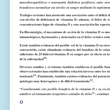
musculoesqueléticos o neuropatía diabética periférica, entre otr
beneficioso normalizar sus niveles en sangre mediante la suplement
Trabajos recientes han mostrado una asociación entre el déficit
con niveles de deficiencia de vitamina D; además, el dolor de e
concentraciones bajas de vitamina D y esta asociación fue especi
En
fibromialgia
, el mecanismo de acción de la vitamina D es uno 
inmunológicos, hormonales y neuronales en el dolor crónico están
Existe también evidencia del posible rol de la vitamina D en otro
osteoartritis, existe abundante evidencia del beneficio de la vi
suficientes de 25-hidroxivitamina D en sangre por su efecto en l
10
de la enfermedad
.
Diversos estudios y revisiones también establecen el posible be
observacionales han establecido una relación inversa entre los n
11
tensional)
. Finalmente, también existen evidencias del potencia
12
patología muy heterogénea y de difícil tratamiento
.
“
Considerando este posible beneficio de la vitamina D y su exce
1
”, concluye 
añadirse al tratamiento terapéutico estándar de dolor
O