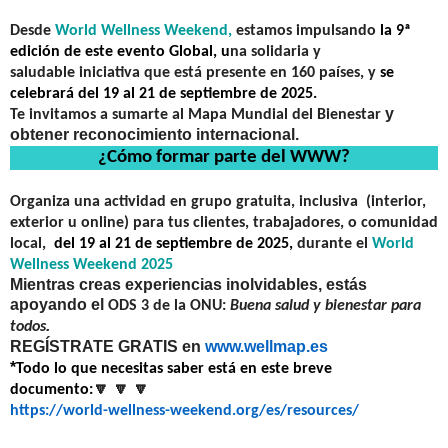
Desde
World Wellness Weekend,
estamos impulsando
la
9ª
edición de este evento Global,
u
na
solidaria y
saludable
iniciativa
que está presente en
160 países
, y
se
celebrará del
19 al 21 de septiembre de 2025.
y
Te invitamos a sumarte
al
Mapa Mundial del Bienestar
obtener
reconocimiento internacional.
¿Cómo formar parte del WWW?
Organiza
una actividad en grupo gratuita, inclusiva
(interior,
exterior u online) para tus clientes, trabajadores, o comunidad
local,
del
19 al 21 de septiembre de 2025,
durante el
World
Wellness Weekend 2025
Mientras creas experiencias inolvidables, estás
apoyando el
ODS 3 de la ONU:
Buena salud y bienestar para
.
todos
REGÍSTRATE GRATIS en
www.wellmap.es
*
Todo lo que necesitas saber está en este breve
🔽
🔽
🔽
documento
:
https://world-wellness-weekend.org/es/resources/