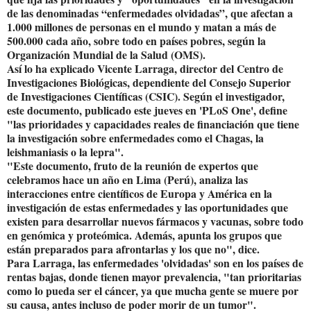
de las denominadas “enfermedades olvidadas”, que afectan a
1.000 millones de personas en el mundo y matan a más de
500.000 cada año, sobre todo en países pobres, según la
Organización Mundial de la Salud (OMS).
Así lo ha explicado Vicente Larraga, director del Centro de
Investigaciones Biológicas, dependiente del Consejo Superior
de Investigaciones Científicas (CSIC). Según el investigador,
este documento, publicado este jueves en 'PLoS One', define
"las prioridades y capacidades reales de financiación que tiene
la investigación sobre enfermedades como el Chagas, la
leishmaniasis o la lepra".
"Este documento, fruto de la reunión de expertos que
celebramos hace un año en Lima (Perú), analiza las
interacciones entre científicos de Europa y América en la
investigación de estas enfermedades y las oportunidades que
existen para desarrollar nuevos fármacos y vacunas, sobre todo
en genómica y proteómica. Además, apunta los grupos que
están preparados para afrontarlas y los que no", dice.
Para Larraga, las enfermedades 'olvidadas' son en los países de
rentas bajas, donde tienen mayor prevalencia, "tan prioritarias
como lo pueda ser el cáncer, ya que mucha gente se muere por
su causa, antes incluso de poder morir de un tumor".