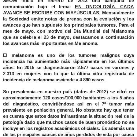
SEOM inició en febrero de 2013 una campaña de
comunicación bajo el lema:
EN ONCOLOGÍA, CADA
AVANCE SE ESCRIBE CON MAYÚSCULAS
. Mensualmente
la Sociedad emite notas de prensa con la evolución y los
avances que han supuesto los principales tumores. Para el
mes de mayo, con motivo del Día Mundial del Melanoma
que se celebra el 23 de mayo, destacamos a continuación
los avances más importantes en
Melanoma
.
El
melanoma
es uno de los tumores malignos cuya
incidencia ha aumentado más rápidamente en los últimos
años. En 2015 se diagnosticaron 2.577 casos en varones y
2.313 en mujeres con lo que la última cifra registrada de
incidencia de melanoma asciende a 4.890 casos.
Su prevalencia en nuestro país (datos de 2012) se cifró en
aproximadamente 120 casos/100.000 habitantes a los 5 años
del diagnóstico, convirtiéndose así en el 7º tumor más
prevalente en población general. No obstante hay que tener
en cuenta que estos datos infraestiman la situación real de la
patología dado que muchos casos de buen pronóstico no se
incluye en los registros académicos oficiales. Es además una
de las principales causas de años perdidos de vida por causa