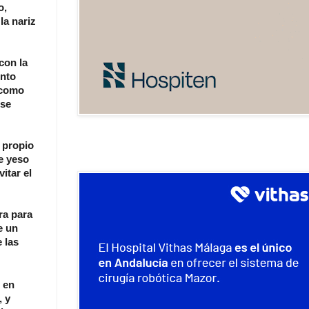
o,
la nariz
con la
ento
e como
 se
l propio
de yeso
itar el
ra para
e un
 las
 en
, y