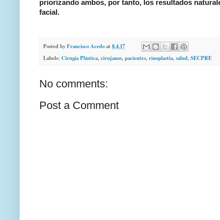
priorizando ambos, por tanto, los resultados natural
facial.
Posted by
Francisco Acedo
at
8.4.17
Labels:
Cirugía Plástica
,
cirujanos
,
pacientes
,
rinoplastia
,
salud
,
SECPRE
No comments:
Post a Comment