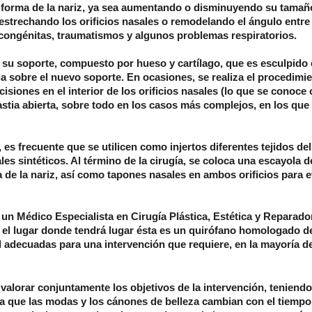
la forma de la nariz, ya sea aumentando o disminuyendo su tamañ
estrechando los orificios nasales o remodelando el ángulo entre 
 congénitas, traumatismos y algunos problemas respiratorios.
 de su soporte, compuesto por hueso y cartílago, que es esculpido 
da sobre el nuevo soporte. En ocasiones, se realiza el procedimi
isiones en el interior de los orificios nasales (lo que se conoc
lastia abierta, sobre todo en los casos más complejos, en los que
 es frecuente que se utilicen como injertos diferentes tejidos de
les sintéticos. Al término de la cirugía, se coloca una escayola 
 de la nariz, así como tapones nasales en ambos orificios para ev
a un
Médico Especialista en Cirugía Plástica, Estética y Reparado
 el lugar donde tendrá lugar ésta es un quirófano homologado d
d adecuadas para una intervención que requiere, en la mayoría de
valorar conjuntamente los objetivos de la intervención, teniendo
 ya que las modas y los cánones de belleza cambian con el tiempo