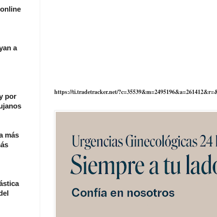
online
yan a
https://ti.tradetracker.net/?c=35539&m=2495196&a=261412&r=
y por
rujanos
ca más
más
ástica
del