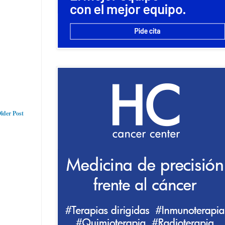
lder Post