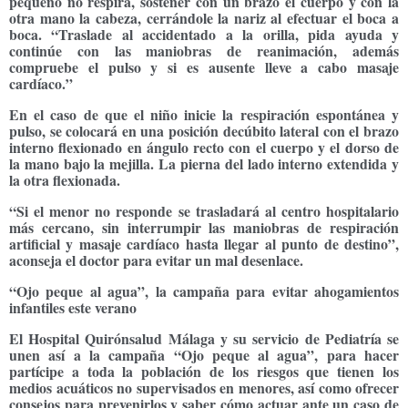
pequeño no respira, sostener con un brazo el cuerpo y con la
otra mano la cabeza, cerrándole la nariz al efectuar el boca a
boca. “Traslade al accidentado a la orilla, pida ayuda y
continúe con las maniobras de reanimación, además
compruebe el pulso y si es ausente lleve a cabo masaje
cardíaco.”
En el caso de que el niño inicie la respiración espontánea y
pulso, se colocará en una posición decúbito lateral con el brazo
interno flexionado en ángulo recto con el cuerpo y el dorso de
la mano bajo la mejilla. La pierna del lado interno extendida y
la otra flexionada.
“Si el menor no responde se trasladará al centro hospitalario
más cercano, sin interrumpir las maniobras de respiración
artificial y masaje cardíaco hasta llegar al punto de destino”,
aconseja el doctor para evitar un mal desenlace.
“Ojo peque al agua”, la campaña para evitar ahogamientos
infantiles este verano
El Hospital Quirónsalud Málaga y su servicio de Pediatría se
unen así a la campaña “Ojo peque al agua”, para hacer
partícipe a toda la población de los riesgos que tienen los
medios acuáticos no supervisados en menores, así como ofrecer
consejos para prevenirlos y saber cómo actuar ante un caso de