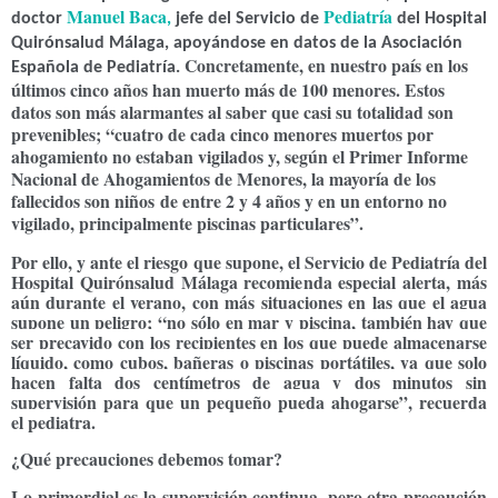
Manuel Baca
Pediatría
doctor
,
jefe del Servicio de
del Hospital
Quirónsalud Málaga, apoyándose en datos de la Asociación
Concretamente, en nuestro país en los
Española de Pediatría.
últimos cinco años han muerto más de 100 menores. Estos
datos son más alarmantes al saber que casi su totalidad son
prevenibles;
“cuatro de cada cinco menores muertos por
ahogamiento no estaban vigilados
y, según el Primer Informe
Nacional de Ahogamientos de Menores, la mayoría de los
fallecidos son niños de entre 2 y 4 años y en un entorno no
vigilado, principalmente piscinas particulares”.
Por ello, y ante el riesgo que supone, el Servicio de Pediatría del
Hospital Quirónsalud Málaga recomienda especial alerta, más
aún durante el verano, con más situaciones en las que el agua
supone un peligro; “no sólo en mar y piscina,
también hay que
ser precavido con los recipientes en los que puede almacenarse
líquido, como cubos, bañeras o piscinas portátiles, ya que
solo
hacen falta dos centímetros de agua y dos minutos sin
supervisión para que un pequeño pueda ahogarse
”, recuerda
el pediatra.
¿Qué precauciones debemos tomar?
Lo primordial es la supervisión continua, pero
o
tra precaución