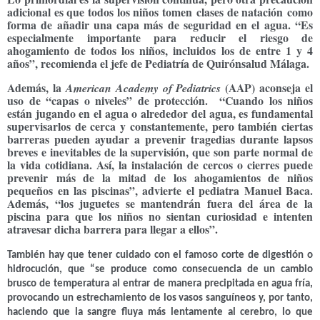
adicional es que todos los niños tomen
clases de natación
como
forma de añadir una capa más de seguridad en el agua. “Es
especialmente importante para reducir el riesgo de
ahogamiento de todos los niños, incluidos los de entre 1 y 4
años”, recomienda el jefe de Pediatría de Quirónsalud Málaga.
Además, la
(AAP) aconseja el
American Academy of Pediatrics
uso de “capas o niveles” de protección. “Cuando los niños
están jugando en el agua o alrededor del agua, es fundamental
supervisarlos de cerca y constantemente, pero también ciertas
barreras pueden ayudar a prevenir tragedias durante lapsos
breves e inevitables de la supervisión, que son parte normal de
la vida cotidiana. Así,
la instalación de cercos o cierres puede
prevenir más de la mitad de los ahogamientos de niños
pequeños en las piscinas”
, advierte el pediatra Manuel Baca.
Además, “los juguetes se mantendrán fuera del área de la
piscina para que los niños no sientan curiosidad e intenten
atravesar dicha barrera para llegar a ellos”.
También hay que tener cuidado con el famoso
corte de digestión o
hidrocución
, que “se produce como consecuencia de
un cambio
brusco de temperatura al entrar de manera precipitada en agua fría
,
provocando un estrechamiento de los vasos sanguíneos y, por tanto,
haciendo que la sangre fluya más lentamente al cerebro, lo que