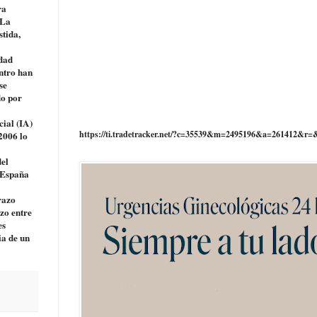
ra
 La
stida,
idad
entro han
se
do por
cial (IA)
https://ti.tradetracker.net/?c=35539&m=2495196&a=261412&r=
 2006 lo
del
n España
razo
zo entre
es
ia de un