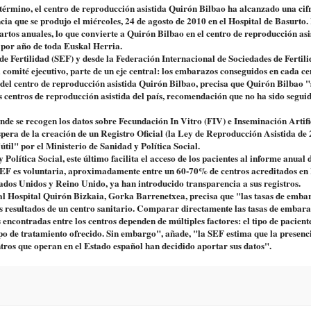
 término, el centro de reproducción asistida Quirón Bilbao ha alcanzado una cif
cia que se produjo el miércoles, 24 de agosto de 2010 en el Hospital de Basurto.
artos anuales, lo que convierte a Quirón Bilbao en el centro de reproducción asi
por año de toda Euskal Herria.
de Fertilidad (SEF) y desde la Federación Internacional de Sociedades de Fertil
omité ejecutivo, parte de un eje central: los embarazos conseguidos en cada c
 del centro de reproducción asistida Quirón Bilbao, precisa que Quirón Bilbao "
 centros de reproducción asistida del país, recomendación que no ha sido segui
nde se recogen los datos sobre Fecundación In Vitro (FIV) e Inseminación Artifi
espera de la creación de un Registro Oficial (la Ley de Reproducción Asistida de
útil" por el Ministerio de Sanidad y Política Social.
Política Social, este último facilita el acceso de los pacientes al informe anual 
 SEF es voluntaria, aproximadamente entre un 60-70% de centros acreditados e
stados Unidos y Reino Unido, ya han introducido transparencia a sus registros.
 al Hospital Quirón Bizkaia, Gorka Barrenetxea, precisa que "las tasas de emba
s resultados de un centro sanitario. Comparar directamente las tasas de embara
s encontradas entre los centros dependen de múltiples factores: el tipo de pacient
 tipo de tratamiento ofrecido. Sin embargo", añade, "la SEF estima que la presenc
entros que operan en el Estado español han decidido aportar sus datos".