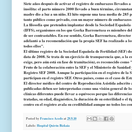
Siete años después de activar el registro de embarazos llevados a
insólita: el parto número 2000 llevado a buen término, circunstan
madre dio a luz a un niño. El hito supone una tasa media de 285 p
tanto público como privado, con un mayor número de embarazos 
La filosofía que pretenden implantar desde la Sociedad Española 
(IFFS), organismos en los que Gorka Barrenetxea es miembro del c
de ser contrastables. En ese sentido, Gorka Barrenetxea, director
adelantó a la recomendación que la propia SEF ha realizado a los
todos ellos".
El último registro de la Sociedad Española de Fertilidad (SEF) do
data de 2008. Se trata de un ejercicio de transparencia que, a la 
exige, pero aún está en fase de tramitación), es reconocido como "
Fruto de la colaboración entre la SEF y el Ministerio de Sanidad y 
Registro SEF 2008. Aunque la participación en el registro de la
participan en el registro SEF. Otros países, como es el caso de E
El director médico del centro de Reproducción Asistida adscrito
publicadas deben ser interpretadas como una visión general de lo
clínicas diferentes puede llevar a equívocos porque las diferencia
tratadas, su edad, diagnóstico, la duración de su esterilidad o el
centro en el registro avala su credibilidad aunque no todos los c
Posted by
Francisco Acedo
at
29.9.10
Labels:
Hospital Quirón Bizkaia