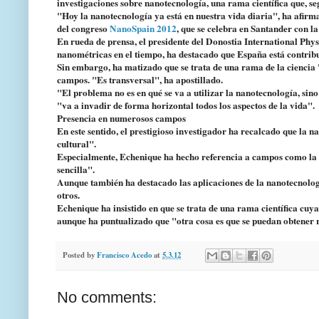
investigaciones sobre nanotecnología, una rama científica que, seg
"Hoy la nanotecnología ya está en nuestra vida diaria", ha afirm
del congreso
NanoSpain 2012
, que se celebra en Santander con l
En rueda de prensa, el presidente del Donostia International Phys
nanométricas en el tiempo, ha destacado que España está contrib
Sin embargo, ha matizado que se trata de una rama de la ciencia "
campos. "Es transversal", ha apostillado.
"El problema no es en qué se va a utilizar la nanotecnología, si
"va a invadir de forma horizontal todos los aspectos de la vida".
Presencia en numerosos campos
En este sentido, el prestigioso investigador ha recalcado que la n
cultural".
Especialmente, Echenique ha hecho referencia a campos como la me
sencilla".
Aunque también ha destacado las aplicaciones de la nanotecnolog
otros.
Echenique ha insistido en que se trata de una rama científica cuya
aunque ha puntualizado que "otra cosa es que se puedan obtener 
Posted by
Francisco Acedo
at
5.3.12
No comments: