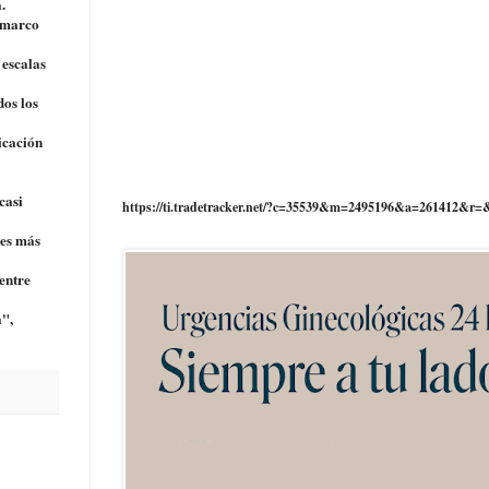
.
l marco
 escalas
dos los
icación
casi
https://ti.tradetracker.net/?c=35539&m=2495196&a=261412&r=
"es más
entre
a",