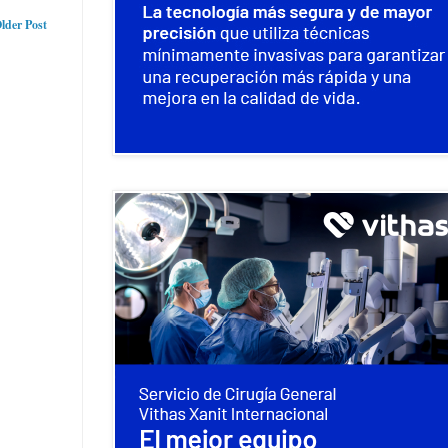
lder Post