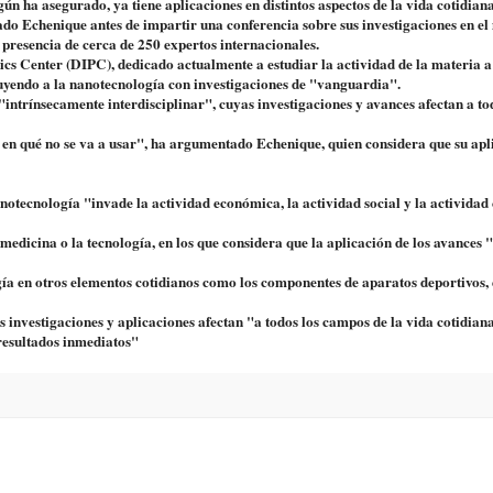
ún ha asegurado, ya tiene aplicaciones en distintos aspectos de la vida cotidiana
ado Echenique antes de impartir una conferencia sobre sus investigaciones en e
a presencia de cerca de 250 expertos internacionales.
ics Center (DIPC), dedicado actualmente a estudiar la actividad de la materia a
uyendo a la nanotecnología con investigaciones de "vanguardia".
intrínsecamente interdisciplinar", cuyas investigaciones y avances afectan a to
no en qué no se va a usar", ha argumentado Echenique, quien considera que su apl
anotecnología "invade la actividad económica, la actividad social y la actividad 
dicina o la tecnología, en los que considera que la aplicación de los avances 
ía en otros elementos cotidianos como los componentes de aparatos deportivos, 
s investigaciones y aplicaciones afectan "a todos los campos de la vida cotidian
resultados inmediatos"