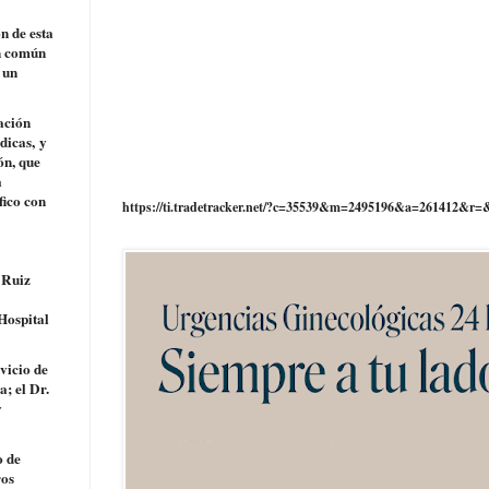
n de esta
n común
 un
ación
dicas,
y
ón
, que
a
fico con
https://ti.tradetracker.net/?c=35539&m=2495196&a=261412&r=
 Ruiz
Hospital
vicio de
ía
; el Dr.
y
o de
ros