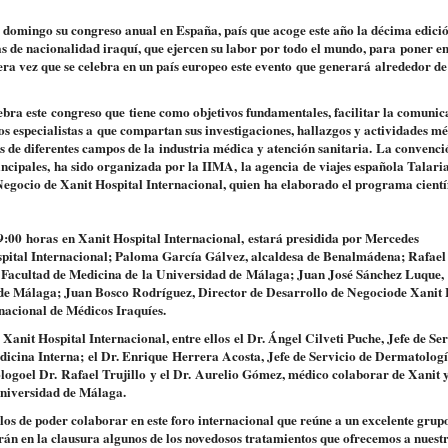
domingo su congreso anual en España
, país que acoge este año la décima edició
as de nacionalidad iraquí, que ejercen s
u labor por todo el mundo, para
poner e
era vez que se celebra en un país eu
ropeo este evento
que generará
alrededor de
lebra este
congreso que
tiene como objetivos fundamentales, facilit
ar la comunic
o
s especialistas a
que compartan sus investigaciones, hallazgos y acti
vidades mé
os de diferentes campos de la
industr
ia médica y atención sanitaria.
La convenci
incipales,
ha sido organizada por la IIMA,
la agencia
de viajes espa
ñola Ta
lari
Negocio de Xanit Hospital Internacional, quien
ha elaborado el programa cientí
09:00
horas
en Xanit Hospital Internacional,
estará presidida por Mercedes
pital Internacional
; Paloma García Gálvez, alcaldesa de Benalmádena; Rafael
Facultad de Medicina de
la Universidad de
Málaga; Juan José Sánchez Luque,
ia de Málaga; Juan Bosco Rodríguez, Director de Desarrollo de Negocio
de Xanit 
rnacional de Médicos Iraquíes.
 Xanit Hospital Internacional
, entre ellos
el Dr. Ángel Cilveti Puche, Jefe de Ser
edicina Interna;
el Dr. Enrique
Herrera Acosta
, J
efe de Servicio de Dermatolog
ólogo
el Dr.
Rafael Trujillo
y el Dr.
Aurelio Gómez
, médico co
laborar de Xanit 
Universidad de Málaga.
s de poder colaborar en este foro internacional que reúne a un excelente grup
drán en la clausura algunos de los novedosos tratamientos que ofrecemos a nuest