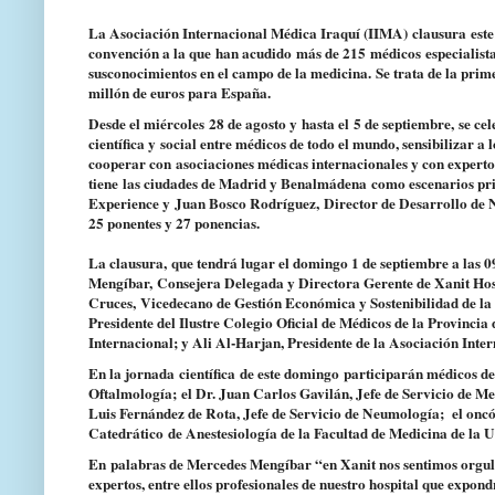
La Asociación Internacional Médica Iraquí (IIMA)
clausura
este
convención a la que
han acudido
m
ás de 215
médicos
especialist
sus
conocimiento
s en el campo de la medicina.
Se trata de la prim
millón de euros para España.
Desde el miércoles
28 de agosto y
hasta el
5 de septiembre,
se ce
científica y
social entre médicos de todo el mundo, sensibilizar a l
cooperar con
asociaciones médicas i
nternacionales y con expe
rt
tiene
las ciudades de Madrid y Benalmádena
como escena
rios pr
Experienc
e y
Juan Bosco Rodríguez,
Director de Desarrollo de 
25 ponentes y 27 ponencias.
La clausura
,
que tendrá lugar el domingo 1 de septiembre a las 
Mengíbar,
Consejera Delegada y Directora Gerente de Xanit Hos
Cruces,
Vicedecano de Gesti
ón Económica y Sostenibilidad de la
Presidente del Ilustre Colegio Oficial de Médicos de la Provinc
Internacional
; y Ali Al-Harjan, Presidente de la Asociación Inte
En la jornada
científica
de este domingo
participarán médicos de
Oftalmología;
el Dr. Juan Carlos Gavilán, Jefe de Servicio de M
Luis Fernández de Rota, Jef
e de Servicio de Neumología;
el onc
Catedrático
de Anestesiología de la Facultad de Medicina de la 
En
palabras de Mercedes Mengíbar “en Xanit nos sentimos orgullo
expertos, entre ellos profesionales de nuestro hospital que expon