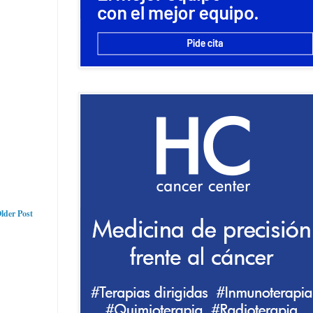
lder Post