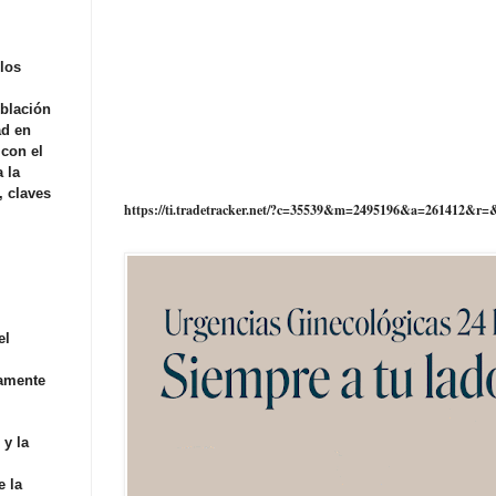
 los
oblación
ad en
 con el
 la
, claves
https://ti.tradetracker.net/?c=35539&m=2495196&a=261412&r=
el
vamente
 y la
e la