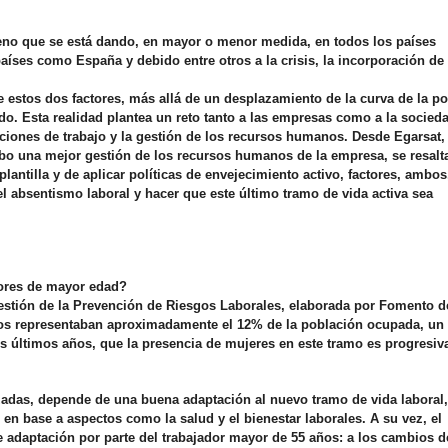
meno que se está dando, en mayor o menor medid
a, en todos los países
íses como España y debido entre otros a la crisis, la incorporación de
 estos dos factores, más allá de un desplazamiento de la curva de la p
ndo. Esta realidad plantea un reto tanto a las empresas como a la socied
ciones de trabajo y la gestión de los recursos humanos. Desde Egarsat,
abo una mejor gestión de los recursos humanos de la empresa, se resalta
lantilla y de aplicar políticas de envejecimiento activo, factores, ambos
el absentismo laboral y hacer que este último tramo de vida activa sea
dores de mayor edad?
estión de la Prevención de Riesgos Laborales, elaborada por Fomento d
ños representaban aproximadamente el 12% de la población ocupada, un
s últimos años, que la presencia de mujeres en este tramo es progresi
zadas, depende de una buena adaptación al nuevo tramo de vida laboral,
en base a aspectos como la salud y el bienestar laborales. A su vez, el
 adaptación por parte del trabajador mayor de 55 años: a los cambios d