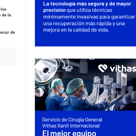
 los
 de la
recoz de