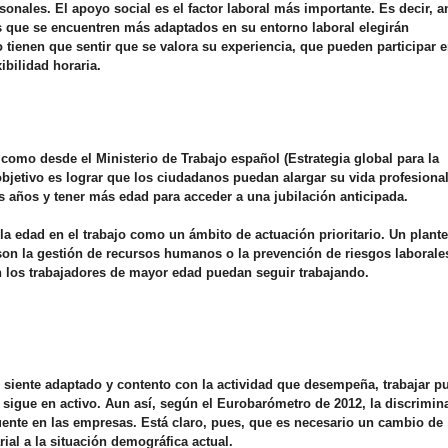
onales. El apoyo social es el factor laboral más importante. Es decir, an
s que se encuentren más adaptados en su entorno laboral elegirán
 tienen que sentir que se valora su experiencia, que pueden participar e
ibilidad horaria.
como desde el Ministerio de Trabajo español (Estrategia global para la
bjetivo es lograr que los ciudadanos puedan alargar su vida profesional
ás años y tener más edad para acceder a una jubilación anticipada.
e la edad en el trabajo como un ámbito de actuación prioritario. Un plan
on la gestión de recursos humanos o la prevención de riesgos laborale
n los trabajadores de mayor edad puedan seguir trabajando.
e siente adaptado y contento con la actividad que desempeña, trabajar p
e sigue en activo. Aun así, según el Eurobarómetro de 2012, la discrimin
uente en las empresas. Está claro, pues, que es necesario un cambio de
al a la situación demográfica actual.