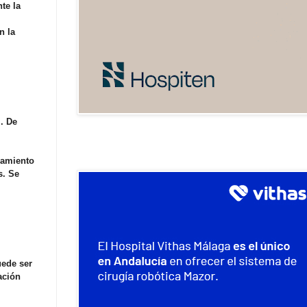
te la
n la
. De
teamiento
s. Se
uede ser
ación