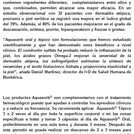
contienen ingredientes diferentes, complementarios entre ellos y
que, combinados, permiten alcanzar una mayor eficacia. En un
estudio observacional con 32 pacientes con dermatitis atópica,
psoriasis o piel xerótica se registró una mejora en el índice global
del 78%. Además, el 80% de los pacientes mejoraron en el grado de
descamación, eritema, prurito, hiperqueratosis y fisuras o grietas.
“
Aquasorb oral y tópico son formulaciones que hemos estudiado
científicamente y que han demostrado unos beneficios a nivel
clínico. El condroitín sulfato ha probado reducir la inflamación de la
piel, los ácidos grasos Omega-3 mejoran la severidad de la
dermatitis atópica, los esfingolípidos estimulan la síntesis de
ceramidas y el ácido hialurónico hidrata y proporciona elasticidad a
la piel”,
añade
Daniel Martínez
, director de I+D de Salud Humana de
Bioibérica.
®
Los productos Aquasorb
son complementarios con el tratamiento
farmacológico puesto que ayudan a controlar los episodios clínicos
®
y a reducir su frecuencia. Se recomienda aplicar
Aquasorb
Tópico
1 o 2 veces al día por toda la superficie corporal o en las zonas
®
específicas a tratar y tomar 3 cápsulas al día de Aquasorb
Oral,
preferiblemente en una sola toma y durante 3 meses. Después de
este periodo se puede realizar un descanso de 2 a 3 meses para