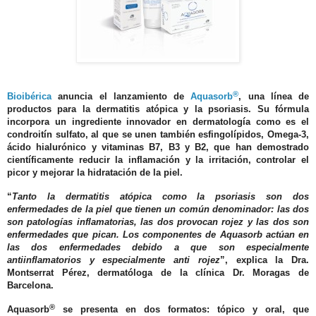
®
Bioibérica
anuncia el lanzamiento de
Aquasorb
, una línea de
productos para la dermatitis atópica y la psoriasis. Su fórmula
i
ncorpora un ingrediente innovador en dermatología como es
el
condroitín sulfato, al que se unen también esfingolípidos, Omega-3,
ácido hialurónico y vitaminas B7, B3 y B2, que han demostrado
científicamente reducir la inflamación y la irritación, controlar el
picor y mejorar la hidratación de la piel.
“
Tanto la dermatitis atópica como la psoriasis son dos
enfermedades de la piel que tienen un común denominador: las dos
son patologías inflamatorias, las dos provocan rojez y las dos son
enfermedades que pican. Los componentes de Aquasorb actúan en
las dos enfermedades debido a que son especialmente
antiinflamatorios y especialmente anti rojez
”, explica la
Dra.
Montserrat Pérez
, dermatóloga de la clínica Dr. Moragas de
Barcelona.
®
Aquasorb
se presenta en dos formatos: tópico y oral, que