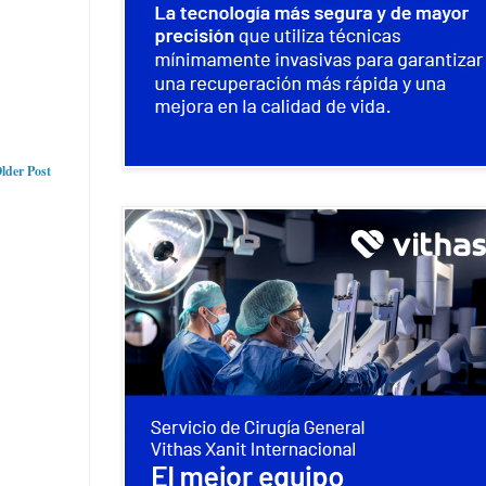
lder Post