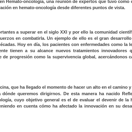
 en Hemato-oncología
, una reunión de expertos que tuvo como 
ovación en hemato-oncología desde diferentes puntos de vista.
tantes a superar en el siglo XXI y por ello la comunidad científi
uerzos en combatirla. Un ejemplo de ello es el gran desarroll
décadas. Hoy en día, los pacientes con enfermedades como la 
olente tienen a su alcance nuevos tratamientos innovadores 
re de progresión como la supervivencia global, acercándonos 
icina, que ha llegado el momento de hacer un alto en el camino y
ia dónde queremos dirigirnos. De esta manera ha nacido
Refl
gía, cuyo objetivo general es el de evaluar el devenir de la
teniendo en cuenta cómo ha afectado la innovación en su desa