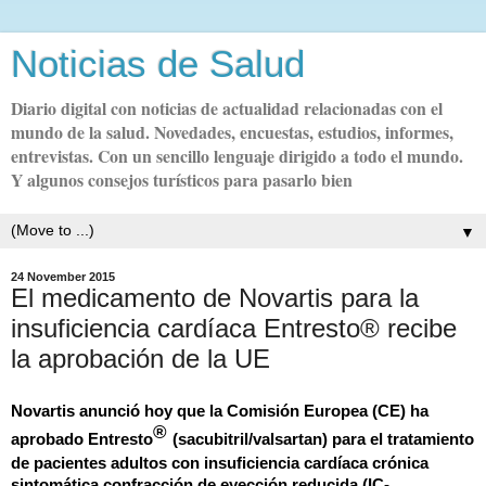
Noticias de Salud
Diario digital con noticias de actualidad relacionadas con el
mundo de la salud. Novedades, encuestas, estudios, informes,
entrevistas. Con un sencillo lenguaje dirigido a todo el mundo.
Y algunos consejos turísticos para pasarlo bien
▼
24 November 2015
El medicamento de Novartis para la
insuficiencia cardíaca Entresto® recibe
la aprobación de la UE
Novartis anunció hoy que la Comisión Europea (CE) ha
®
aprobado
Entresto
(
sacubitril
/
valsartan
) para el tratamiento
de pacientes adultos con insuficiencia cardíaca crónica
sintomática confracción de eyección reducida (IC-