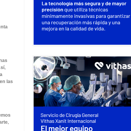
unta
onas
sí,
da
en las
remos
rte,