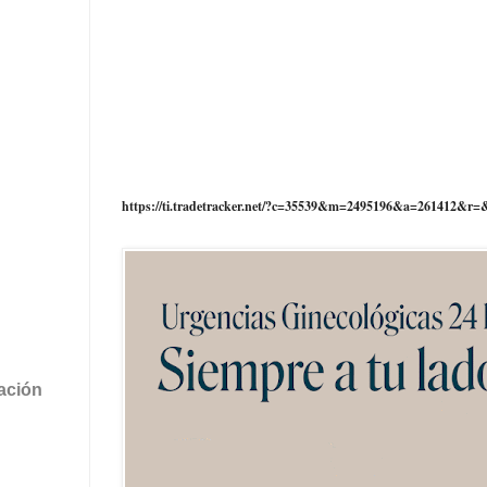
https://ti.tradetracker.net/?c=35539&m=2495196&a=261412&r=
tación