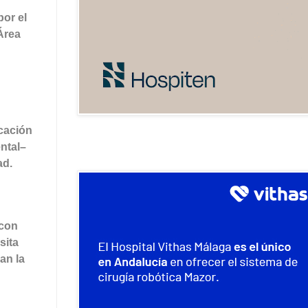
por el
Área
ucación
ntal–
ad.
 con
sita
an la