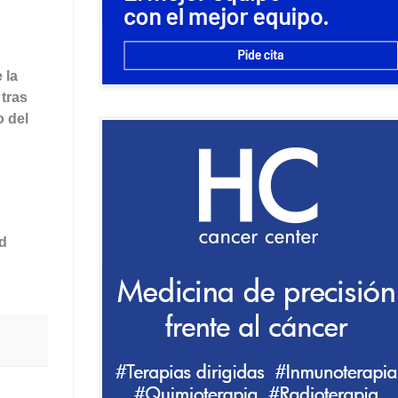
 la
tras
o del
ud