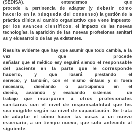
(SEDISA), entendemos que
procede
l
a
p
e
r
t
i
n
e
n
c
i
a
d
e
ada
p
t
a
r (y
debatir cómo
hacerlo en la búsqueda del consenso
)
la gestión de la
prá
ct
i
ca
c
lí
n
i
c
a
a
l
c
a
m
bi
o
organizativo
qu
e
v
i
e
n
e
i
m
pu
esto
p
o
r
los avances científicos,
el
i
m
pa
c
to
d
e
la
s
nu
e
v
a
s
tec
n
o
l
o
gías
,
l
a
apari
c
i
ó
n
d
e
las
nu
e
v
a
s
pr
o
f
es
i
o
n
es
s
ani
t
ari
a
s
y
el
d
es
arr
o
l
l
o
d
e
l
a
s
ya
ex
i
s
t
e
n
tes.
Resulta
e
v
id
e
n
t
e
q
u
e
ha
y
qu
e
asumir
qu
e
t
o
d
o
c
a
m
bia
,
a la
vez
qu
e
procede
señalar
qu
e
el
m
é
di
c
o
e
s
y
se
gui
rá
s
i
e
nd
o
el
responsable
del paciente
en la parte que le corresponde
hacerlo
,
y
qu
e
l
o
se
r
á
pr
est
and
o
el
se
r
v
i
c
i
o
,
y
t
a
m
bi
é
n
,
c
o
n
el
m
i
s
m
o
é
nf
a
s
is
y si fuera
necesario
,
dis
e
ña
n
d
o o participando en el
diseño
,
a
v
aland
o
y
e
v
aluan
d
o
s
is
te
m
a
s
d
e
t
rabaj
o
qu
e
incorporen a otros profesionales
sanitarios con el nivel de responsabilidad que les
sea exigible según su nivel de capacitación. Se trata
de adaptar el cómo hacer las cosas a un nuevo
escenario, a un tiempo nuevo, que solo antecede al
siguiente.