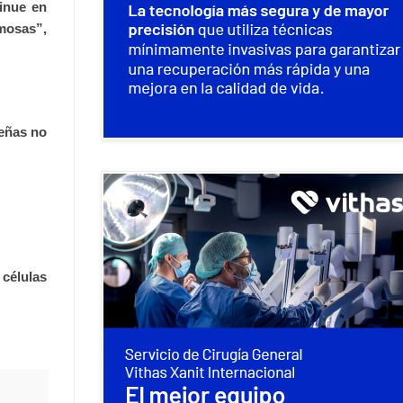
inue en
amosas”,
eñas no
 células