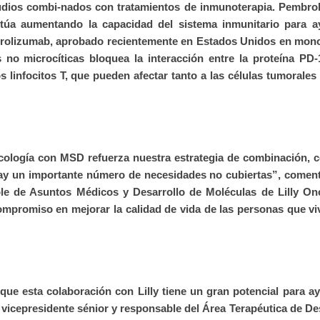
studios combi-nados con tratamientos de inmunoterapia. Pembr
úa aumentando la capacidad del sistema inmunitario para a
mbrolizumab, aprobado recientemente en Estados Unidos en mon
 no microcíticas bloquea la interacción entre la proteína PD
 linfocitos T, que pueden afectar tanto a las células tumorale
ología con MSD refuerza nuestra estrategia de combinación, c
ay un importante número de necesidades no cubiertas”, coment
le de Asuntos Médicos y Desarrollo de Moléculas de Lilly Onc
compromiso en mejorar la calidad de vida de las personas que v
ue esta colaboración con Lilly tiene un gran potencial para ay
 vicepresidente sénior y responsable del Área Terapéutica de De