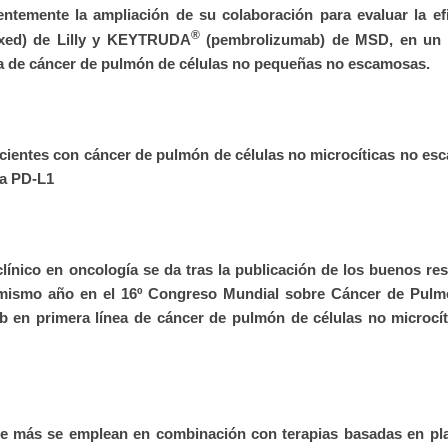
emente la ampliación de su colaboración para evaluar la efi
®
xed) de Lilly y KEYTRUDA
(pembrolizumab) de MSD, en un 
ínea de cáncer de pulmón de células no pequeñas no escamosas.
pacientes con cáncer de pulmón de células no microcíticas no e
la PD-L1
línico en oncología se da tras la publicación de los buenos re
e mismo año en el 16º Congreso Mundial sobre Cáncer de Pulm
 en primera línea de cáncer de pulmón de células no microcít
e más se emplean en combinación con terapias basadas en plat