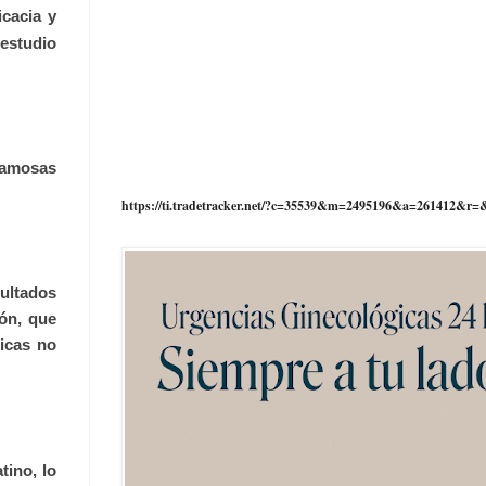
cacia y
estudio
scamosas
https://ti.tradetracker.net/?c=35539&m=2495196&a=261412&r=
sultados
ón, que
icas no
ino, lo