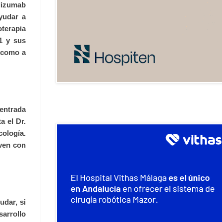
olizumab
yudar a
oterapia
-1 y sus
s como a
entrada
a el Dr.
ología.
iven con
udar, si
sarrollo