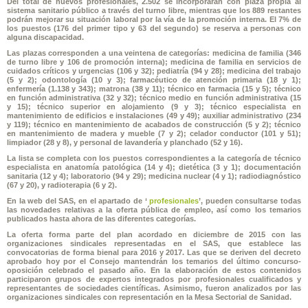
Del total de nuevos profesionales, 2.502 se incorporarán con plaza propia al
sistema sanitario público a través del turno libre, mientras que los 889 restantes
podrán mejorar su situación laboral por la vía de la promoción interna. El 7% de
los puestos (176 del primer tipo y 63 del segundo) se reserva a personas con
alguna discapacidad.
Las plazas corresponden a una veintena de categorías: medicina de familia (346
de turno libre y 106 de promoción interna); medicina de familia en servicios de
cuidados críticos y urgencias (106 y 32); pediatría (94 y 28); medicina del trabajo
(5 y 2); odontología (10 y 3); farmacéutico de atención primaria (18 y 1);
enfermería (1.138 y 343); matrona (38 y 11); técnico en farmacia (15 y 5); técnico
en función administrativa (32 y 32); técnico medio en función administrativa (15
y 15); técnico superior en alojamiento (9 y 3); técnico especialista en
mantenimiento de edificios e instalaciones (49 y 49); auxiliar administrativo (234
y 119); técnico en mantenimiento de acabados de construcción (5 y 2); técnico
en mantenimiento de madera y mueble (7 y 2); celador conductor (101 y 51);
limpiador (28 y 8), y personal de lavandería y planchado (52 y 16).
La lista se completa con los puestos correspondientes a la categoría de técnico
especialista en anatomía patológica (14 y 4); dietética (3 y 1); documentación
sanitaria (12 y 4); laboratorio (94 y 29); medicina nuclear (4 y 1); radiodiagnóstico
(67 y 20), y radioterapia (6 y 2).
En la web del SAS, en el apartado de ‘
profesionales
’, pueden consultarse todas
las novedades relativas a la oferta pública de empleo, así como los temarios
publicados hasta ahora de las diferentes categorías.
La oferta forma parte del plan acordado en diciembre de 2015 con las
organizaciones sindicales representadas en el SAS, que establece las
convocatorias de forma bienal para 2016 y 2017. Las que se deriven del decreto
aprobado hoy por el Consejo mantendrán los temarios del último concurso-
oposición celebrado el pasado año. En la elaboración de estos contenidos
participaron grupos de expertos integrados por profesionales cualificados y
representantes de sociedades científicas. Asimismo, fueron analizados por las
organizaciones sindicales con representación en la Mesa Sectorial de Sanidad.