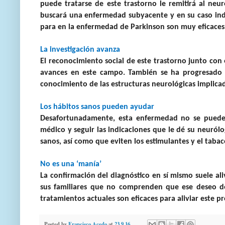
puede tratarse de este trastorno le remitirá al neur
buscará una enfermedad subyacente y en su caso ind
para en la enfermedad de Parkinson son muy eficaces
La investigación avanza
El reconocimiento social de este trastorno junto con 
avances en este campo. También se ha progresado en
conocimiento de las estructuras neurológicas implica
Los hábitos sanos pueden ayudar
Desafortunadamente, esta enfermedad no se puede 
médico y seguir las indicaciones que le dé su neuról
sanos, así como que eviten los estimulantes y el tabac
No es una ‘manía’
La confirmación del diagnóstico en sí mismo suele al
sus familiares que no comprenden que ese deseo de
tratamientos actuales son eficaces para aliviar este p
Posted by
Francisco Acedo
at
23.9.16