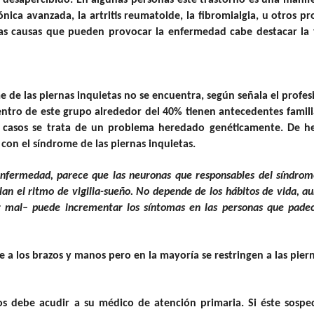
 desapercibido. En algunas personas este trastorno es una manif
nica avanzada, la artritis reumatoide, la fibromialgia, u otros p
as causas que pueden provocar la enfermedad cabe destacar la 
 de las piernas inquietas no se encuentra, según señala el profes
ntro de este grupo alrededor del 40% tienen antecedentes famili
casos se trata de un problema heredado genéticamente. De he
con el síndrome de las piernas inquietas.
nfermedad, parece que las neuronas que responsables del síndrom
lan el ritmo de vigilia-sueño. No depende de los hábitos de vida, a
r mal– puede incrementar los síntomas en las personas que pade
 a los brazos y manos pero en la mayoría se restringen a las piern
s debe acudir a su médico de atención primaria. Si éste sosp