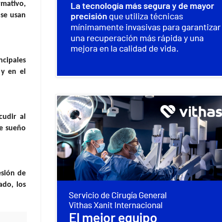
rmativo,
 se usan
ncipales
 y en el
udir al
de sueño
esión de
ado, los