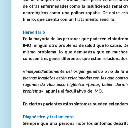
sueño, aunque este síntoma suele pasar en ocasiones
de otras enfermedades como la insuficiencia renal cró
neurológicos como una polineuropatía. De entre est
hierro, que cuenta con un tratamiento sencillo.
Hereditario
En la mayoría de las personas que padecen el síndrome
IMQ, ningún otro problema de salud que lo cause. De
mismo problema, lo que demuestra que en muchos 
conocen tres genes diferentes que están relacionados 
«Independientemente del origen genético o no de la e
piernas inquietas están relacionadas con las que contro
régimen de vida poco higiénico –fumar, beber, dormi
problema»
, apunta el facultativo de IMQ.
En ciertos pacientes estos síntomas pueden extenderse
Diagnóstico y tratamiento
Siempre que una persona note los síntomas descrito