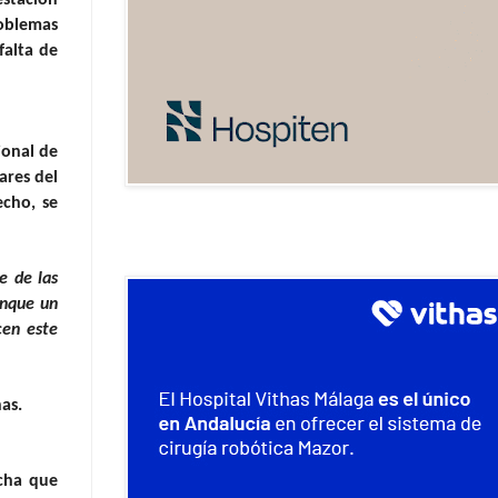
estación
roblemas
falta de
ional de
ares del
cho, se
e de las
unque un
cen este
as.
echa que