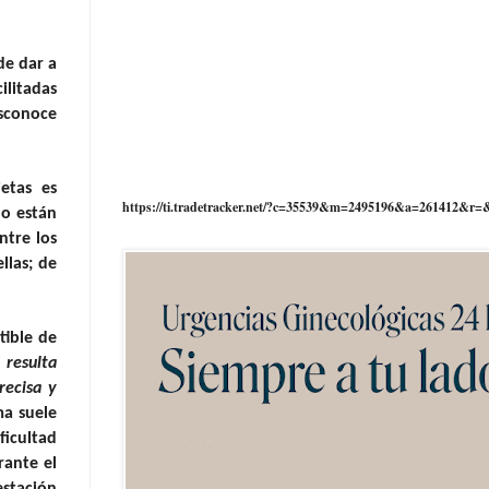
de dar a
ilitadas
esconoce
etas es
https://ti.tradetracker.net/?c=35539&m=2495196&a=261412&r=
no están
ntre los
llas; de
tible de
resulta
recisa y
ma suele
ficultad
rante el