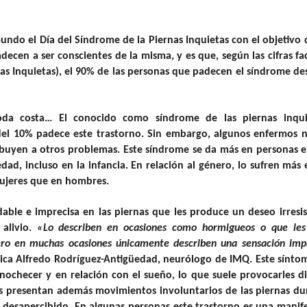
mundo el Día del Síndrome de la Piernas Inquietas con el objetivo 
ecen a ser conscientes de la misma, y es que, según las cifras fac
as Inquietas), el 90% de las personas que padecen el síndrome d
oda costa… El conocido como síndrome de las piernas inqui
 del 10% padece este trastorno. Sin embargo, algunos enfermos 
buyen a otros problemas. Este síndrome se da más en personas e
d, incluso en la infancia. En relación al género, lo sufren más e
mujeres que en hombres.
ble e imprecisa en las piernas que les produce un deseo irresis
alivio.
«Lo describen en ocasiones como hormigueos o que les 
pero en muchas ocasiones únicamente describen una sensación imp
lica Alfredo Rodríguez-Antigüedad, neurólogo de IMQ. Este sínto
 anochecer y en relación con el sueño, lo que suele provocarles di
es presentan además movimientos involuntarios de las piernas du