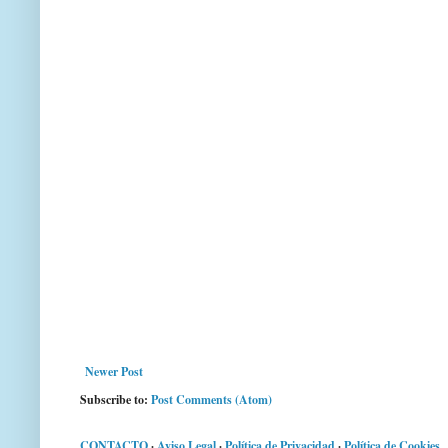
Newer Post
Subscribe to:
Post Comments (Atom)
CONTACTO
·
Aviso Legal
·
Política de Privacidad
·
Política de Cookies