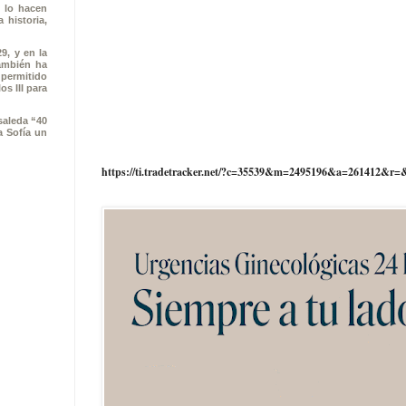
e lo hacen
 historia,
9, y en la
también ha
 permitido
s III para
saleda “40
a Sofía un
https://ti.tradetracker.net/?c=35539&m=2495196&a=261412&r=