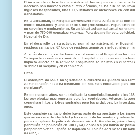
El incremento de la actividad asistencial, las mejoras en infraestruc
docencia han marcado estas cuatro décadas, en las que se ha llevad
ingresos hospitalarios, unos 17,5 millones de atenciones en consult
donaciones.
En la actualidad, el Hospital Universitario Reina Sofía cuenta con 
metros cuadrados- y alrededor de 5.100 profesionales. Figura entre lo
en servicios y equipamiento. Su actividad asistencial anual se resume
y más de 750.000 consultas externas. Para desarrollar esta activida
Hospital de Día.
En el desarrollo de su actividad normal no asistencial, el Hospita
residuos sanitarios, 67 kilos de residuos químicos e industriales y m
Además de ser un centro basado en el servicio, el Hospital se ha con
Su impacto económico convierte el hospital en un elemento fundamen
impacto directo de la actividad hospitalaria se registra en el sect
servicios al hospital y en el comercio.
Hitos
El consejero de Salud ha agradecido el esfuerzo de quienes han form
Administración “que ha destinado los recursos necesarios para dota
trasplante”.
En todos estos años, se ha triplicado la superficie, llegando a los 1
las tecnologías más punteras para los cordobeses. Además, la at
conquistar hitos y éxitos sanitarios para los andaluces. La investiga
años.
Este complejo sanitario debe buena parte de su prestigio a los impo
que es su seña de identidad y ha servido de locomotora y referente 
primer trasplante hepático de donante vivo de Andalucía, primer trasp
por millón de población en 2009 y 64,1 donantes por millón de pobla
por primera vez en España se implanta a una niña de 9 meses un lóbu
de ellos).