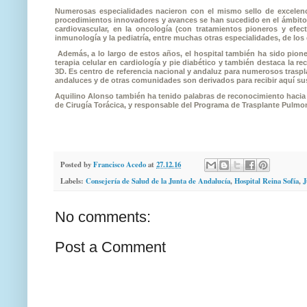
Numerosas especialidades nacieron con el mismo sello de excelenci
procedimientos innovadores y avances se han sucedido en el ámbito d
cardiovascular, en la oncología (con tratamientos pioneros y efecti
inmunología y la pediatría, entre muchas otras especialidades, de los
Además, a lo largo de estos años, el hospital también ha sido pionero
terapia celular en cardiología y pie diabético y también destaca la r
3D. Es centro de referencia nacional y andaluz para numerosos trasp
andaluces y de otras comunidades son derivados para recibir aquí su
Aquilino Alonso también ha tenido palabras de reconocimiento hacia Án
de Cirugía Torácica, y responsable del Programa de Trasplante Pulmo
Posted by
Francisco Acedo
at
27.12.16
Labels:
Consejería de Salud de la Junta de Andalucía
,
Hospital Reina Sofía
,
J
No comments:
Post a Comment