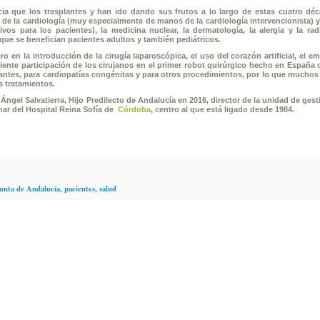
a que los trasplantes y han ido dando sus frutos a lo largo de estas cuatro déc
e la cardiología (muy especialmente de manos de la cardiología intervencionista) y 
vos para los pacientes), la medicina nuclear, la dermatología, la alergia y la radi
 que se benefician pacientes adultos y también pediátricos.
 en la introducción de la cirugía laparoscópica, el uso del corazón artificial, el em
eciente participación de los cirujanos en el primer robot quirúrgico hecho en España 
lantes, para cardiopatías congénitas y para otros procedimientos, por lo que muchos
s tratamientos.
gel Salvatierra, Hijo Predilecto de Andalucía en 2016, director de la unidad de gesti
nar del Hospital Reina Sofía de
Córdoba
, centro al que está ligado desde 1984.
unta de Andalucía
,
pacientes
,
salud