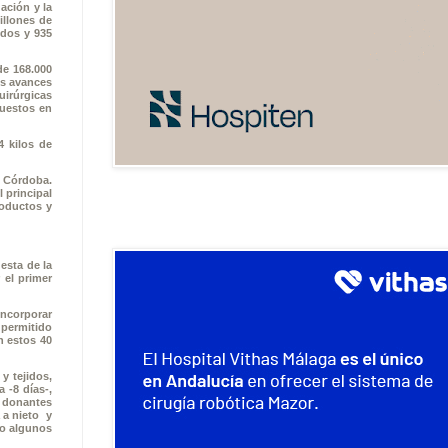
ación y la
illones de
idos y 935
de 168.000
os avances
uirúrgicas
puestos en
4 kilos de
e Córdoba.
 principal
roductos y
esta de la
 el primer
incorporar
permitido
n estos 40
y tejidos,
 -8 días-,
0 donantes
 a nieto y
lo algunos