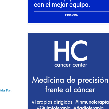
lder Post