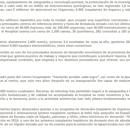
turas, equipamiento de vanguardia y tecnología puntera, la potenciación de la investig
o a cabo más de un millón de intervenciones quirúrgicas, se han registrado 1,6 m
as, casi 6 millones de atenciones en Urgencias, 6.902 trasplantes de órganos y tej
ocho edificios repartidos por toda la ciudad -que ocupan una superficie construida 
s principales centros de referencia dentro y fuera de Andalucía dotado con los últim
 en cerca de 40.000 ingresos, más de 190.000 urgencias, casi 40.000 intervenciones q
d, el Hospital cuenta con cerca de 1.200 camas, 35 quirófanos, 282 consultas y 183 
l sirve diariamente 1.600 menús, procesa 3,4 toneladas de ropa al año, gestiona 26
antiene 6.663 equipos electromédicos, entre otras cuestiones.
vertido en uno de los principales motores de desarrollo económico de la provincia d
tal que genera puestos de trabajo y negocio que contribuyen a producir riqueza. El
or empresarial cordobés, que engloba a los distintos proveedores que ofrecen sus p
ado parte del centro hospitalario “haciendo posible cada logro”, así como de la apu
r al centro, que solo tres años después de su inauguración fue capaz de realizar
68.000 metros cuadrados. Decenas de reformas han permitido seguir a la vanguardia e 
ención humanizada y de calidad ha acompañado al hospital en todo momento y ha 
ción y la docencia, junto a la actividad asistencial, han sido pilares fundamentales e
rtantes logros alcanzados gracias a su programa de donación-trasplante de órganos 
nacional e internacional (primer trasplante cardiaco al bebé más pequeño de España
lante de Europa triple de hígado, páncreas y riñón, cifras históricas en donación -7
ción en 2015- y uno de los primeros trasplantes hepáticos de donante vivo de abuela
lo de un hígado donado por su tía usando para la extracción la laparoscopia son só