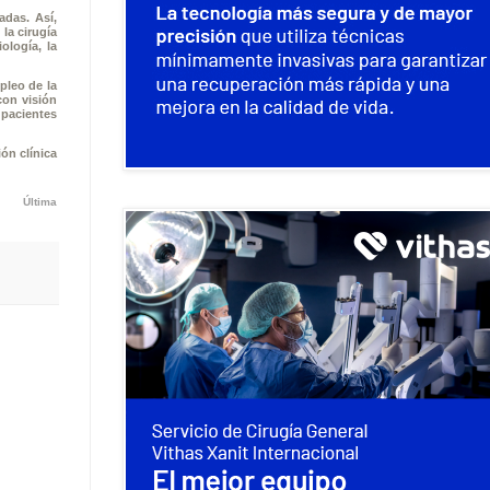
adas. Así,
la cirugía
ología, la
pleo de la
con visión
 pacientes
ón clínica
Última