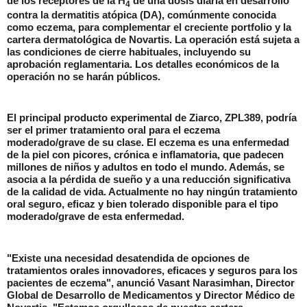
de los receptores de la H
de una dosis diaria en desarrollo
4
contra la dermatitis atópica (DA), comúnmente conocida
como eczema, para complementar el creciente portfolio y la
cartera dermatológica de Novartis. La operación está sujeta a
las condiciones de cierre habituales, incluyendo su
aprobación reglamentaria. Los detalles económicos de la
operación no se harán públicos.
El principal producto experimental de
Ziarco
, ZPL389, podría
ser el primer tratamiento oral para el eczema
moderado/grave de su clase. El eczema es una enfermedad
de la piel con picores, crónica e inflamatoria, que padecen
millones de niños y adultos en todo el mundo. Además, se
asocia a la pérdida de sueño y a una reducción significativa
de la calidad de vida. Actualmente no hay ningún tratamiento
oral seguro, eficaz y bien tolerado disponible para el tipo
moderado/grave de esta enfermedad.
"Existe una necesidad desatendida de opciones de
tratamientos orales innovadores, eficaces y seguros para los
pacientes de eczema", anunció
Vasant
Narasimhan
, Director
Global de Desarrollo de Medicamentos y Director Médico de