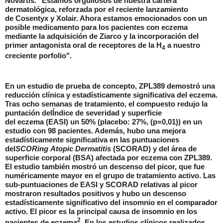
Novartis. "Estamos orgullosos de nuestra cartera
dermatológica, reforzada por el reciente lanzamiento
de
Cosentyx
y
Xolair
. Ahora estamos emocionados con un
posible medicamento para los pacientes con eczema
mediante la adquisición de
Ziarco
y la incorporación del
primer antagonista oral de receptores de la H
a nuestro
4
creciente porfolio".
En un estudio de prueba de concepto, ZPL389 demostró una
reducción clínica y estadísticamente significativa del eczema.
Tras ocho semanas de tratamiento, el compuesto redujo la
puntación del
Índice
de severidad y superficie
del
eczema
(EASI) un 50% (placebo: 27%, (p=0,01)) en un
estudio con 98 pacientes. Además, hubo una mejora
estadísticamente significativa en las puntuaciones
del
SCORing
Atopic
Dermatitis
(SCORAD) y del área de
superficie corporal (BSA) afectada por eczema con ZPL389.
El estudio también mostró un descenso del picor, que fue
numéricamente mayor en el grupo de tratamiento activo. Las
sub-puntuaciones de EASI y SCORAD relativas al picor
mostraron resultados positivos y hubo un descenso
estadísticamente significativo del insomnio en el comparador
activo. El picor es la principal causa de insomnio en los
2
pacientes de eczema
. En los estudios clínicos realizados