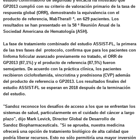
estudio confirmatorio de seguridad y eficacia ha mostrado que
GP2013 cumplió con su criterio de valoración primario de la tasa de
respuesta global (ORR), demostrando la equivalencia con el
producto de referencia,
MabThera
® *, en 629 pacientes. Los
resultados se han presentado en la 58 ª Reunión Anual de la
Sociedad Americana de Hematología (ASH).
La fase de tratamiento combinado del estudio ASSIST-FL, la primera
de las tres fases del protocolo, confirma que para los pacientes con
linfoma folicular avanzado previamente no tratado, el ORR de
GP2013 (87,1%) y el producto de referencia (87,5%) fueron
semejantes. De acuerdo con la práctica clínica, los pacientes
recibieron
ciclofosfamida
,
vincristina
y
prednisona
(CVP) además
del producto de referencia o GP2013. Los resultados finales del
estudio ASSIST-FL se esperan en 2018 después de la terminación
del estudio.
"Sandoz reconoce los desafíos de acceso a los que se enfrentan los
sistemas de salud, particularmente en el cuidado del cáncer a largo
plazo", dijo Mark
Levick
, Director Global de Desarrollo de
Sandoz
Biopharmaceuticals
. "Si se aprueba, nuestra medicina
ofrecerá una opción de tratamiento biológico de alta calidad que
podría liberar recursos. Esto no sólo permitiría una mayor inversión