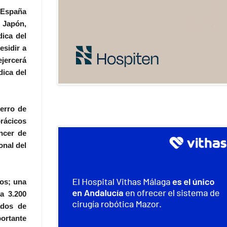
, España
e Japón,
dica del
esidir a
ejercerá
dica del
ierro de
orácicos
áncer de
onal del
os; una
a 3.200
ados de
ortante