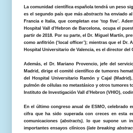
La comunidad científica española tendrá un peso si
es el segundo país que más
abstracts
ha enviado al
Francia e Italia, que completan ese ‘top five’. Ade
Hospital Vall d’Hebron de Barcelona, ocupa el pues
partir de 2018. Por su parte, el
Dr. Miguel Martín
, pr
como anfitrión (‘local officer’); mientras que el
Dr. 
Hospital Universitario de Valencia, es el director d
Además, el
Dr. Mariano Provencio
, jefe del servi
Madrid, dirige el comité científico de tumores hema
del Hospital Universitario Ramón y Cajal (Madrid),
pulmón de células no metastásico y otros tumores to
Instituto de Investigación Vall d’Hebron (VHIO), codir
En el último congreso anual de ESMO, celebrado e
cifra que ha sido superada con creces en esta e
comunicaciones (
abstracts),
lo que supone un inc
importantes ensayos clínicos (
late breaking abstrac