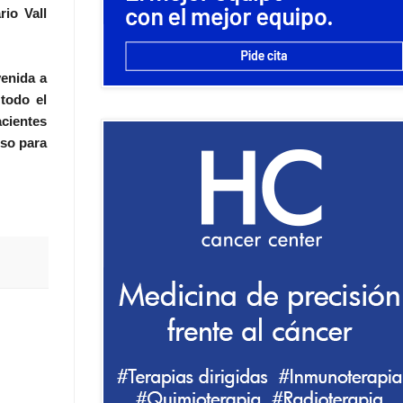
rio Vall
venida a
todo el
acientes
so para