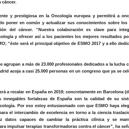
n cáncer.
nte y prestigiosa en la Oncología europea y permitirá a onc
do poner en común y actualizar sus conocimientos sobre los 
ión del cáncer. “Nuestra colaboración es clave para integ
logía y ofrecer así a los pacientes los mejores resultados po
SMO; “éste será el principal objetivo de ESMO 2017 y a ello ded
grupan a más de 23.000 profesionales dedicados a la lucha co
adrid acoja a casi 25.000 personas en un congreso que ya se ce
 a recalar en España en 2019; concretamente en Barcelona (de
s innegables fortalezas de España son la calidad de su sis
Oncología. Por eso estoy entusiasmado con que ESMO haya eleg
ra el intercambio de excelencia en torno a la ciencia traslaci
ez datos capaces de cambiar la práctica clínica y se man
ara impulsar terapias transformadoras contra el cáncer", ha señ