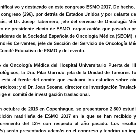
gnificativo y destacado en este congreso ESMO 2017. De hecho
 congreso (296), por detrás de Estados Unidos y por delante d
más, el
Dr. Josep Tabernero
, jefe del servicio de Oncología Mé
to de presidente electo de ESMO, organización que pasará a pr
esidente de la Sociedad Española de Oncología Médica (SEOM), 
Andrés Cervantes
, jefe de Sección del Servicio de Oncología Mé
el Comité Educativo de ESMO y del evento.
cio de Oncología Médica del Hospital Universitario Puerta de H
tológicos; la
Dra. Pilar Garrido
, jefa de la Unidad de Tumores T
 está al frente del comité que evaluará los estudios sobre c
rácicos; y el
Dr. Joan Seoane
, director de Investigación Traslaci
ige el comité de investigación traslacional.
n octubre de 2016 en Copenhague, se presentaron 2.800 estudi
dición madrileña de ESMO 2017 en la que se han recibido y
remento del 13% con respecto al año pasado. Los result
ts
) serán presentados además en el congreso y tendrán un imp