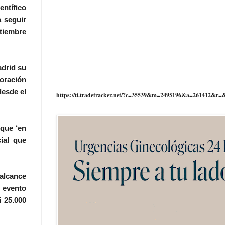
entífico
a seguir
ptiembre
adrid su
boración
desde el
https://ti.tradetracker.net/?c=35539&m=2495196&a=261412&r=
 que ‘en
ial que
alcance
l evento
i 25.000