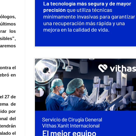
ólogos,
últimos
rar los
sibles”,
icaremos
ntra el
lebró en
l 27 de
tema de
ido por
onal del
tendrán
alado el