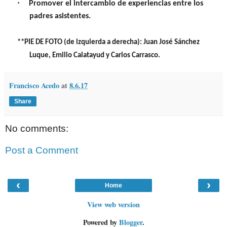
·
Promover el intercambio de experiencias entre los
padres asistentes.
**PIE DE FOTO
(de izquierda a derecha): Juan José Sánchez
Luque, Emilio Calatayud y Carlos Carrasco.
Francisco Acedo
at
8.6.17
Share
No comments:
Post a Comment
‹
›
Home
View web version
Powered by
Blogger
.