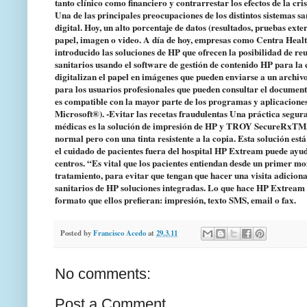
tanto clínico como financiero y contrarrestar los efectos de la cr
Una de las principales preocupaciones de los distintos sistemas s
digital. Hoy, un alto porcentaje de datos (resultados, pruebas exte
papel, imagen o video. A día de hoy, empresas como Centra Healt
introducido las soluciones de HP que ofrecen la posibilidad de re
sanitarios usando el software de gestión de contenido HP para la
digitalizan el papel en imágenes que pueden enviarse a un archivo
para los usuarios profesionales que pueden consultar el document
es compatible con la mayor parte de los programas y aplicacione
Microsoft®). -Evitar las recetas fraudulentas Una práctica segura
médicas es la solución de impresión de HP y TROY SecureRxTM, y
normal pero con una tinta resistente a la copia. Esta solución e
el cuidado de pacientes fuera del hospital HP Extream puede ayudar 
centros. “Es vital que los pacientes entiendan desde un primer m
tratamiento, para evitar que tengan que hacer una visita adicion
sanitarios de HP soluciones integradas. Lo que hace HP Extream e
formato que ellos prefieran: impresión, texto SMS, email o fax.
Posted by
Francisco Acedo
at
29.3.11
No comments:
Post a Comment