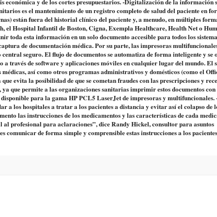
isis económica y de los cortes presupuestarios. -Digitalización de la información 
anitarios es el mantenimiento de un registro completo de salud del paciente en f
rnas) están fuera del historial clínico del paciente y, a menudo, en múltiples form
h, el Hospital Infantil de Boston, Cigna, Exempla Healthcare, Health Net o Hu
unir toda esta información en un solo documento accesible para todos los sistem
 captura de documentación médica. Por su parte, las impresoras multifuncionale
 central seguro. El flujo de documentos se automatiza de forma inteligente y se 
o a través de software y aplicaciones móviles en cualquier lugar del mundo. El 
s médicas, así como otros programas administrativos y domésticos (como el Offi
 que evita la posibilidad de que se cometan fraudes con las prescripciones y rec
a que permite a las organizaciones sanitarias imprimir estos documentos con
stá disponible para la gama HP PCL5 LaserJet de impresoras y multifuncionales.
a los hospitales a tratar a los pacientes a distancia y evitar así el colapso de l
omento las instrucciones de los medicamentos y las características de cada medi
al al profesional para aclaraciones”, dice Randy Hickel, consultor para asuntos
s comunicar de forma simple y comprensible estas instrucciones a los pacientes