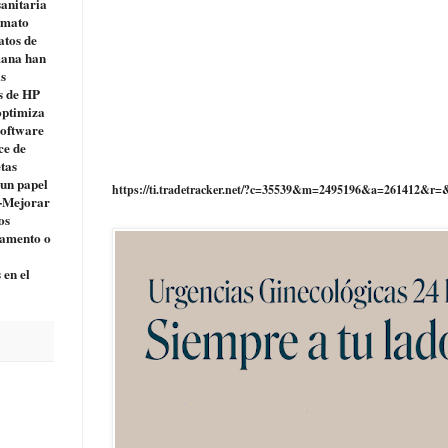
sanitaria
ormato
atos de
mana han
as
s de HP
optimiza
software
ce de
etas
 un papel
https://ti.tradetracker.net/?c=35539&m=2495196&a=261412&r=
 -Mejorar
os
camento o
 en el