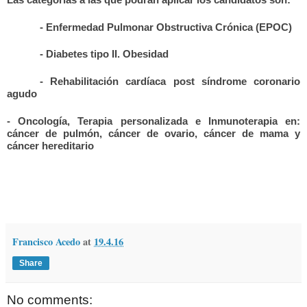
Las categorías a las que podrán aplicar los candidatos son:
- Enfermedad Pulmonar Obstructiva Crónica (EPOC)
- Diabetes tipo II. Obesidad
- Rehabilitación cardíaca post síndrome coronario
agudo
- Oncología, Terapia personalizada e Inmunoterapia en:
cáncer de pulmón, cáncer de ovario, cáncer de mama y
cáncer hereditario
Francisco Acedo
at
19.4.16
Share
No comments: