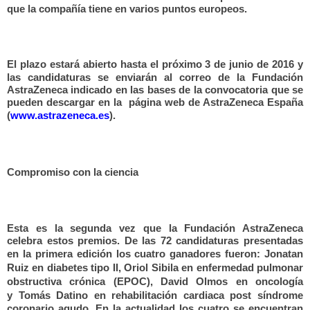
que la compañía tiene en varios puntos europeos.
El plazo estará abierto hasta el próximo 3 de junio de 2016
y
las candidaturas se enviarán al correo de la Fundación
AstraZeneca indicado en las bases de la convocatoria que se
pueden descargar en la página web de AstraZeneca España
(
www.astrazeneca.es
).
Compromiso con la ciencia
Esta es la segunda vez que la Fundación AstraZeneca
celebra estos premios. De las 72 candidaturas presentadas
en la primera edición los cuatro ganadores fueron:
Jonatan
Ruiz
en diabetes tipo II,
Oriol Sibila
en enfermedad pulmonar
obstructiva crónica (EPOC),
David Olmos
en oncología
y
Tomás Datino
en rehabilitación cardiaca post síndrome
coronario agudo. En la actualidad los cuatro se encuentran