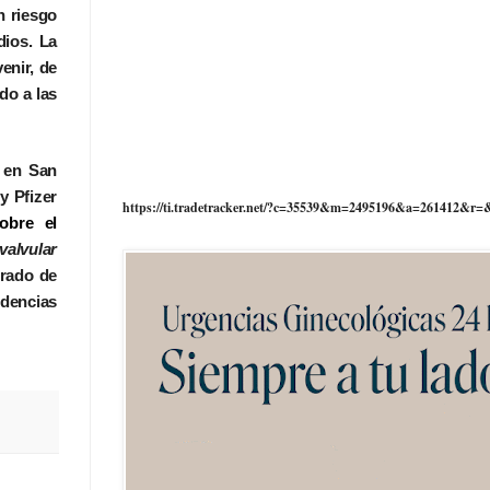
n riesgo
dios. La
enir, de
do a las
o en San
y Pfizer
https://ti.tradetracker.net/?c=35539&m=2495196&a=261412&r=
obre el
valvular
grado de
dencias