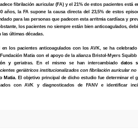
ece fibrilación auricular (FA) y el 21% de estos pacientes está e
80 años, la FA supone la causa directa del 23,5% de estos episo
ndado para las personas que padecen esta arritmia cardíaca y prev
stante, los pacientes no siempre están bien anticoagulados, debi
n las últimas décadas.
ol en los pacientes anticoagulados con los AVK, se ha celebrad
 Fundación Matia con el apoyo de la alianza Bristol-Myers Squibb 
ción y
geriatras. En el mismo se han intercambiado
datos s
ientes geriátricos institucionalizados con fibrilación auricular no 
co Matia
. El objetivo principal de dicho estudio fue determinar el 
gulados con AVK y diagnosticados de FANV e identificar inci