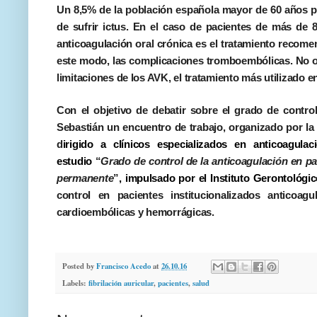
Un 8,5% de la población española mayor de 60 años pad
de sufrir ictus. En el caso de pacientes de más de 
anticoagulación oral crónica es el tratamiento recome
este modo, las complicaciones tromboembólicas. No ob
limitaciones de los AVK, el tratamiento más utilizado e
Con el objetivo de debatir sobre el grado de contr
Sebastián un encuentro de trabajo, organizado por la
d
irigido a clínicos especializados en anticoagula
estudio
“
Grado de control de la anticoagulación en pac
permanente
”
, impulsado por el Instituto Gerontológi
control en pacientes institucionalizados anticoa
cardioembólicas y hemorrágicas.
Posted by
Francisco Acedo
at
26.10.16
Labels:
fibrilación auricular
,
pacientes
,
salud