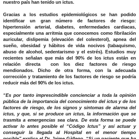
nuestro país han tenido un ictus.
Gracias a los estudios epidemiológicos se han podido
identificar un gran número de factores de riesgo:
hipertensión arterial, diabetes, enfermedades cardiacas,
especialmente una arritmia que conocemos como fibrilación
auricular, dislipemia (elevación del colesterol), apnea del
sueño, obesidad y hábitos de vida nocivos (tabaquismo,
abuso de alcohol, sedentarismo y el estrés)
.
Estudios muy
recientes señalan que más del 90% de los ictus están en
relación directa con los diez factores de riesgo
mendionados. Dicho de otra forma, con la adecuada
corrección y tratamiento de los factores de riesgo se podría
reducir más del 90% de los ictus.
“
Es por tanto imprescindible concienciar a toda la opinión
pública de la importancia del conocimiento del ictus y de los
factores de riesgo, de los signos y síntomas de alarma del
ictus, y que, si se produce un ictus, la información que se
trasmita a emergencias sea clara. De esta forma se puede
activar lo antes posible el “Código Ictus” y así actuar y
conseguir la llegada al Hospital en el menor tiempo
posible”,
explica el Dr. Jaime Gàllego.
“Si un paciente que ha