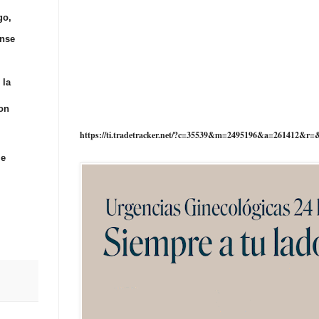
go,
ense
 la
on
https://ti.tradetracker.net/?c=35539&m=2495196&a=261412&r=
je