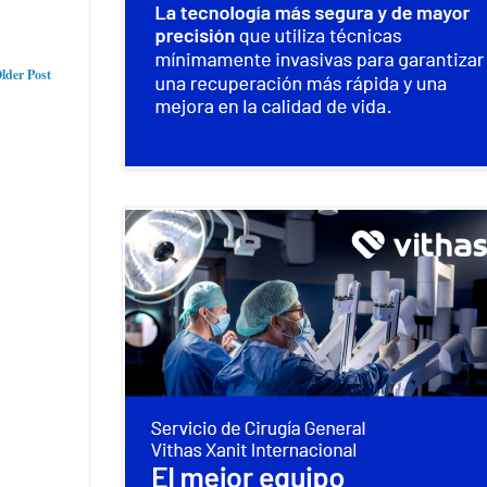
lder Post