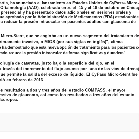
ovartis, ha anunciado el lanzamiento en Estados Unidos de
CyPass
Micro-
®
ftalmología (AAO), celebrado entre el 15 y el 18 de octubre en Chica
resencial y ha presentado datos adicionales en sesiones orales y
ue aprobado por la Administración de Medicamentos (FDA) estadounid
para reducir la presión intraocular en pacientes adultos con glaucoma de
Micro-
Stent
, que se engloba en un nuevo segmento del tratamiento de
imamente invasiva, o MIGS (por sus siglas en inglés)”,
afirma
 ha demostrado que esta nueva opción de tratamiento para los pacientes c
do reduce la presión intraocular de forma significativa y duradera”.
irugía de cataratas, justo bajo la superficie del ojo, en el
a través del incremento del flujo acuoso por una de las vías de drena
que permite la salida del exceso de líquido. El
CyPass
Micro-
Stent
fue
rió en febrero de 2016.
s resultados a dos y tres años del estudio COMPASS, el mayor
vasiva de glaucoma, así como los resultados a tres años del estudio
 Europea.