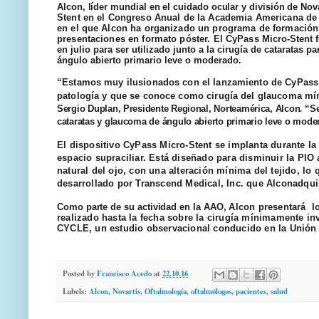
Alcon
, líder mundial en el cuidado ocular y división de N
Stent
en el Congreso Anual de la Academia Americana de O
en el que
Alcon
ha organizado un programa de formación p
presentaciones en formato póster. El
CyPass
Micro-
Stent
f
en julio para ser utilizado junto a la cirugía de cataratas 
ángulo abierto primario leve o moderado.
“Estamos muy ilusionados con el lanzamiento de
CyPass
patología y que se conoce como cirugía del glaucoma mín
Sergio
Duplan
, Presidente Regional, Norteamérica,
Alcon
“Se
.
cataratas y glaucoma de ángulo abierto primario leve o modera
El dispositivo
CyPass
Micro-
Stent
se implanta durante la c
espacio
supraciliar
. Está diseñado para disminuir la PIO 
natural del ojo, con una alteración mínima del tejido, lo 
desarrollado por
Transcend
Medical, Inc. que
Alcon
adqui
Como parte de su actividad en la AAO,
Alcon
presentará lo
realizado hasta la fecha sobre la cirugía mínimamente in
CYCLE, un estudio observacional conducido en la Unión
Posted by
Francisco Acedo
at
22.10.16
Labels:
Alcon
,
Novartis
,
Oftalmología
,
oftalmólogos
,
pacientes
,
salud