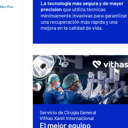
lder Post