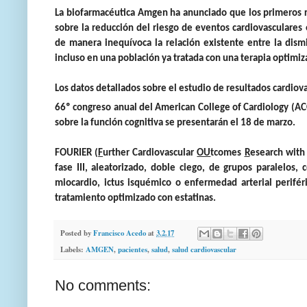
La biofarmacéutica Amgen ha anunciado que los primeros r
sobre la reducción del riesgo de eventos cardiovasculares
de manera inequívoca la relación existente entre la dismi
incluso en una población ya tratada con una terapia optimiz
Los datos detallados sobre el estudio de resultados cardio
66º congreso anual del American College of Cardiology (ACC
sobre la función cognitiva se presentarán el 18 de marzo.
FOURIER (
F
urther Cardiovascular
OU
tcomes
R
esearch wit
fase III, aleatorizado, doble ciego, de grupos paralelo
miocardio, ictus isquémico o enfermedad arterial perifé
tratamiento optimizado con estatinas.
Posted by
Francisco Acedo
at
3.2.17
Labels:
AMGEN
,
pacientes
,
salud
,
salud cardiovascular
No comments: