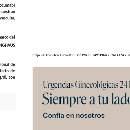
ocumab)
emuestran
vascular,
marco del
INGHAUS
https://ti.tradetracker.net/?c=35539&m=2495196&a=261412&r=
cional de
farto de
g/dL con