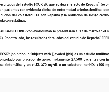
®
esultados del estudio FOURIER, que evalúa el efecto de Repatha
(evol
 en pacientes con evidencia clínica de enfermedad arteriosclerótica, d
nución del colesterol LDL con Repatha y la reducción de riesgo cardio
ada con estatinas.
vasculares FOURIER con evolocumab se presentarán el 17 de marzo en el 
®
). Por otro lado, los resultados detallados del estudio de Repatha
EBB
h PCSK9
I
nhibition in Subjects with
E
levated
R
isk) es un estudio multina
s, controlado con placebo, de aproximadamente 27.500 pacientes con in
rica sintomática y un c-LDL ≥70 mg/dL o un colesterol no–HDL ≥100 m