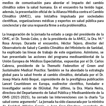
medios de comunicación para abordar el impacto del cambio
climático sobre la salud humana. En el encuentro ha tenido lugar,
además, la presentación oficial de la Alianza Médica contra el Cambio
Climático (AMCC), una iniciativa impulsada por sociedades
científicas, organizaciones médicas y expertos en salud pública para
concienciar y dar una respuesta firme a esta problemática.
La inauguración de la jornada ha estado a cargo del presidente de la
OMC, el
Dr. Tomás Cobo, y de la presidenta de la AMCC, la Dra. M.ª
Rosa Arroyo.
Durante el encuentro,
Héctor Tejero, director del
Observatorio de Salud y Cambio Climático del Ministerio de Sanidad
,
ha explicado las líneas de trabajo de este organismo. Asimismo, se
han presentado las acciones del programa medioambiental de la
Unión Europea de Médicos Especialistas, expuestas por el
Dr. Carlos
Cabrera, presidente de la
Thematic Federation of Green and
Sustainable Medical Practice
.
También se ha abordado la estrategia
global para la salud frente al cambio climático, detallada por el
Dr.
Josep María Antó Boqué, copresidente de la prestigiosa publicación
Lancet Countdown en Europa, exdirector científico, fundador e
investigador senior de ISGlobal
. Por último, la
Dra. María Neira,
directora del Departamento de Salud Pública y Medioambiente de la
OMS
(2021-2025),
ha cerrado las intervenciones con la charla “La
salud como argumento”. La jornada ha sido clausurada por la
ministra